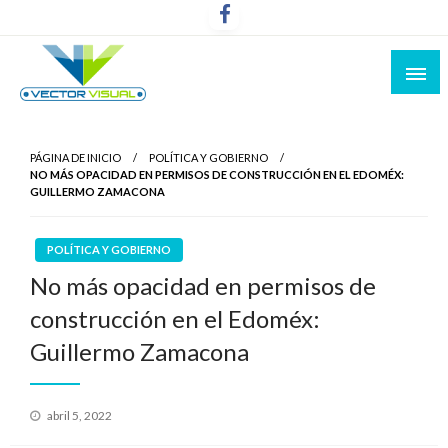
Noticias y Producción Audiovisual
Vector Visual
PÁGINA DE INICIO
POLÍTICA Y GOBIERNO
NO MÁS OPACIDAD EN PERMISOS DE CONSTRUCCIÓN EN EL EDOMÉX:
GUILLERMO ZAMACONA
POLÍTICA Y GOBIERNO
No más opacidad en permisos de
construcción en el Edoméx:
Guillermo Zamacona
Publicado
abril 5, 2022
el