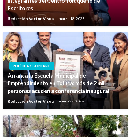
integrantes del Centro Toluqueño de
Escritores
Redacción Vector Visual
marzo 18, 2026
POLÍTICA Y GOBIERNO
Arranca la Escuela Municipal de
Emprendimiento en Toluca; más de 2 mil
personas acuden a conferencia inaugural
Redacción Vector Visual
enero 22, 2026