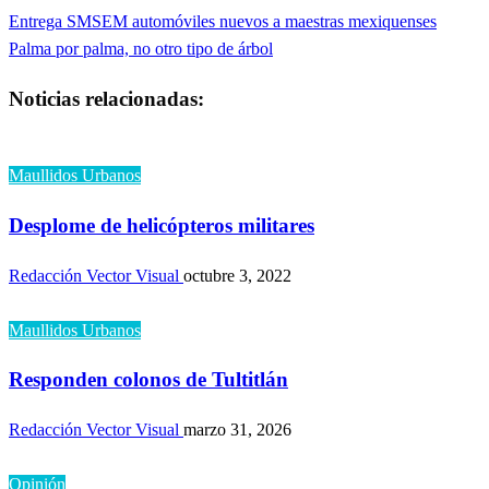
Entrada
Entrega SMSEM automóviles nuevos a maestras mexiquenses
Navegación
anterior
Entrada
Palma por palma, no otro tipo de árbol
de
siguiente
Noticias relacionadas:
entradas
Maullidos Urbanos
Desplome de helicópteros militares
Redacción Vector Visual
octubre 3, 2022
Maullidos Urbanos
Responden colonos de Tultitlán
Redacción Vector Visual
marzo 31, 2026
Opinión