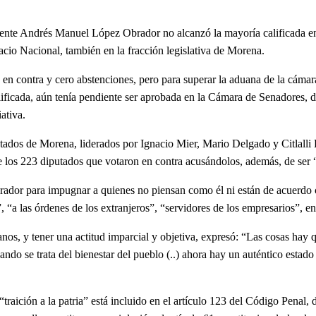
sidente Andrés Manuel López Obrador no alcanzó la mayoría calificada e
lacio Nacional, también en la fracción legislativa de Morena.
ontra y cero abstenciones, pero para superar la aduana de la cámara b
calificada, aún tenía pendiente ser aprobada en la Cámara de Senadore
ativa.
 de Morena, liderados por Ignacio Mier, Mario Delgado y Citlalli Her
los 223 diputados que votaron en contra acusándolos, además, de ser “t
r para impugnar a quienes no piensan como él ni están de acuerdo con 
“a las órdenes de los extranjeros”, “servidores de los empresarios”, en
y tener una actitud imparcial y objetiva, expresó: “Las cosas hay qu
cuando se trata del bienestar del pueblo (..) ahora hay un auténtico esta
ión a la patria” está incluido en el artículo 123 del Código Penal, do