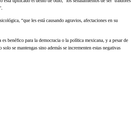
tá tipificado el delito de odio, “los señalamientos de ser ´traidores
”.
ológica, “que les está causando agravios, afectaciones en su
 benéfico para la democracia o la política mexicana, y a pesar de
 no solo se mantengas sino además se incrementen estas negativas