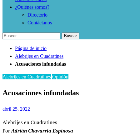
¿Quiénes somos?
Directorio
Contáctanos
Buscar:
Página de inicio
Alebrijes en Cuadratines
Acusaciones infundadas
Alebrijes en Cuadratines
Opinión
Acusaciones infundadas
Publicado
abril 25, 2022
el
Alebrijes en Cuadratines
Por
Adrián Chavarría Espinosa