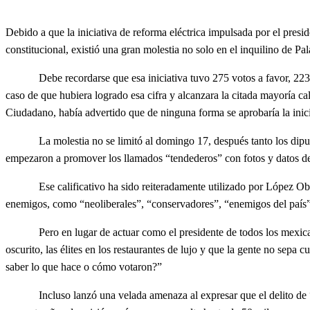
Debido a que la iniciativa de reforma eléctrica impulsada por el pre
constitucional, existió una gran molestia no solo en el inquilino de Pa
Debe recordarse que esa iniciativa tuvo 275 votos a favor, 223 en c
caso de que hubiera logrado esa cifra y alcanzara la citada mayoría 
Ciudadano, había advertido que de ninguna forma se aprobaría la inici
La molestia no se limitó al domingo 17, después tanto los diputados
empezaron a promover los llamados “tendederos” con fotos y datos de 
Ese calificativo ha sido reiteradamente utilizado por López Obrado
enemigos, como “neoliberales”, “conservadores”, “enemigos del país”, 
Pero en lugar de actuar como el presidente de todos los mexicanos, 
oscurito, las élites en los restaurantes de lujo y que la gente no sepa 
saber lo que hace o cómo votaron?”
Incluso lanzó una velada amenaza al expresar que el delito de “traic