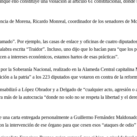
que ello constituye una violación al artículo 61 constitucional, donde se
de Morena, Ricardo Monreal, coordinador de los senadores de Morena
”. Por ejemplo, las casas de enlace y oficinas de cuatro diputados 
alabra escrita “Traidor”. Incluso, uno dijo que lo hacían para “que los
cen a intereses económicos, estamos hartos de esas prácticas”.
r la Soberanía Nacional, realizado en la Alameda Central capitalina
ción a la patria” a los 223 diputados que votaron en contra de la reform
izó a López Obrador y a Delgado de “cualquier acto, agresión o aten
ra más de la autocracia “donde no solo no se respeta la libertad y el de
na carta entregada personalmente a Guillermo Fernández Maldonado Ca
n la intervención de ese órgano para que cesen esos “ataques de odio”