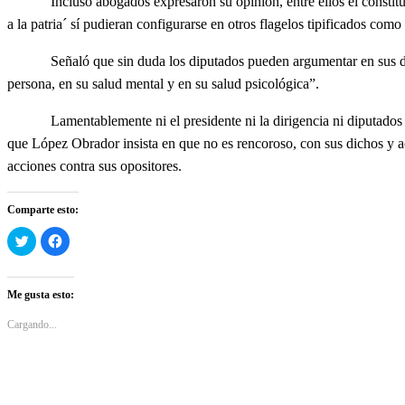
Incluso abogados expresaron su opinión, entre ellos el constitucional
a la patria´ sí pudieran configurarse en otros flagelos tipificados como
Señaló que sin duda los diputados pueden argumentar en sus denunci
persona, en su salud mental y en su salud psicológica”.
Lamentablemente ni el presidente ni la dirigencia ni diputados de M
que López Obrador insista en que no es rencoroso, con sus dichos y ac
acciones contra sus opositores.
Comparte esto:
Haz
Haz
clic
clic
para
para
compartir
compartir
en
en
Twitter
Facebook
Me gusta esto:
(Se
(Se
abre
abre
en
en
Cargando...
una
una
ventana
ventana
nueva)
nueva)