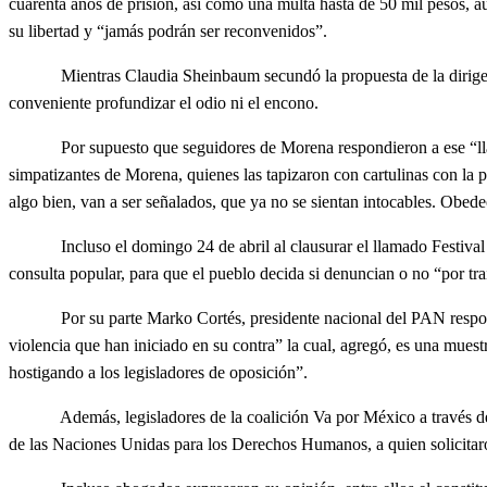
cuarenta años de prisión, así como una multa hasta de 50 mil pesos, aun
su libertad y “jamás podrán ser reconvenidos”.
Mientras Claudia Sheinbaum secundó la propuesta de la dirigencia 
conveniente profundizar el odio ni el encono.
Por supuesto que seguidores de Morena respondieron a ese “llamado
simpatizantes de Morena, quienes las tapizaron con cartulinas con la p
algo bien, van a ser señalados, que ya no se sientan intocables. Obede
Incluso el domingo 24 de abril al clausurar el llamado Festival po
consulta popular, para que el pueblo decida si denuncian o no “por trai
Por su parte Marko Cortés, presidente nacional del PAN responsabil
violencia que han iniciado en su contra” la cual, agregó, es una muest
hostigando a los legisladores de oposición”.
Además, legisladores de la coalición Va por México a través de u
de las Naciones Unidas para los Derechos Humanos, a quien solicitaro