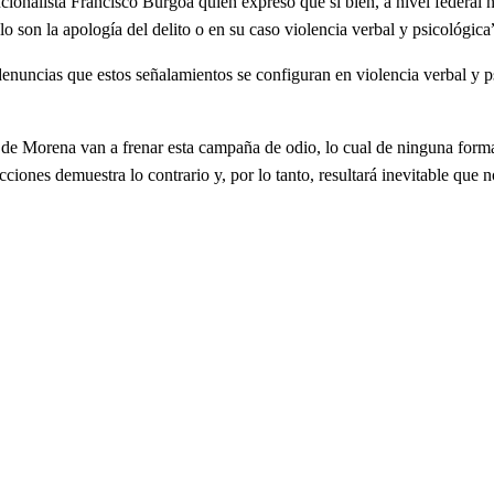
ista Francisco Burgoa quien expresó que si bien, a nivel federal no es
 lo son la apología del delito o en su caso violencia verbal y psicológica
as que estos señalamientos se configuran en violencia verbal y psic
orena van a frenar esta campaña de odio, lo cual de ninguna forma es
ciones demuestra lo contrario y, por lo tanto, resultará inevitable que