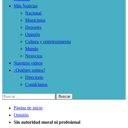
Más Noticias
Nacional
Municipios
Deportes
Opinión
Cultura y entretenimiento
Mundo
Negocios
Nuestros videos
¿Quiénes somos?
Directorio
Contáctanos
Buscar:
Página de inicio
Opinión
Sin autoridad moral ni profesional