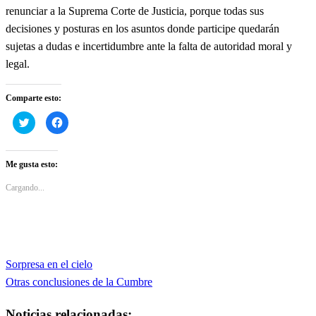
renunciar a la Suprema Corte de Justicia, porque todas sus
decisiones y posturas en los asuntos donde participe quedarán
sujetas a dudas e incertidumbre ante la falta de autoridad moral y
legal.
Comparte esto:
Haz
Haz
clic
clic
para
para
compartir
compartir
en
en
Twitter
Facebook
Me gusta esto:
(Se
(Se
abre
abre
en
en
Cargando...
una
una
ventana
ventana
nueva)
nueva)
Entrada
Sorpresa en el cielo
Navegación
anterior
Entrada
Otras conclusiones de la Cumbre
de
siguiente
Noticias relacionadas: