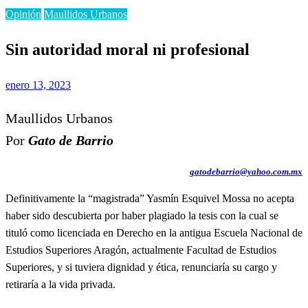
Opinión
Maullidos Urbanos
Sin autoridad moral ni profesional
Publicado
enero 13, 2023
el
Maullidos Urbanos
Por
Gato de Barrio
gatodebarrio@yahoo.com.mx
Definitivamente la “magistrada” Yasmín Esquivel Mossa no acepta
haber sido descubierta por haber plagiado la tesis con la cual se
tituló como licenciada en Derecho en la antigua Escuela Nacional de
Estudios Superiores Aragón, actualmente Facultad de Estudios
Superiores, y si tuviera dignidad y ética, renunciaría su cargo y
retiraría a la vida privada.