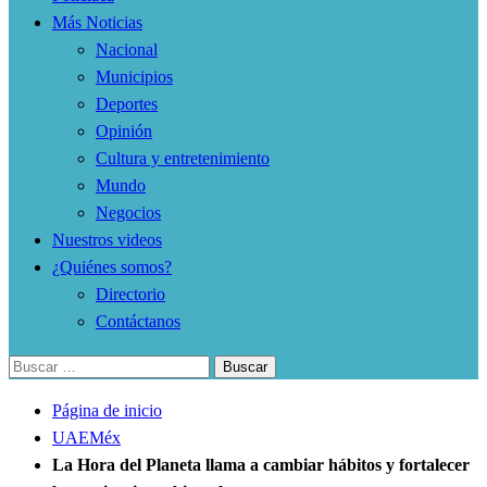
Más Noticias
Nacional
Municipios
Deportes
Opinión
Cultura y entretenimiento
Mundo
Negocios
Nuestros videos
¿Quiénes somos?
Directorio
Contáctanos
Buscar:
Página de inicio
UAEMéx
La Hora del Planeta llama a cambiar hábitos y fortalecer