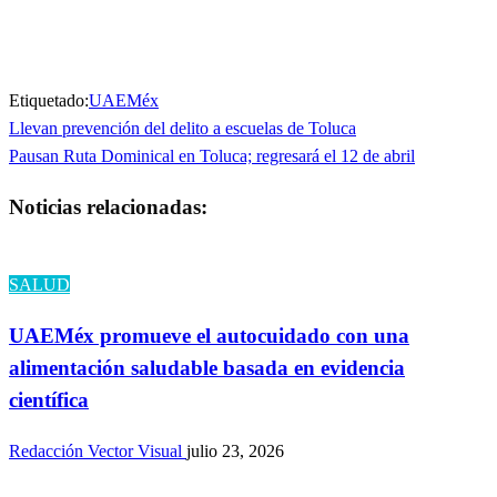
ventana
ventana
nueva)
nueva)
Etiquetado:
UAEMéx
Entrada
Llevan prevención del delito a escuelas de Toluca
Navegación
anterior
Entrada
Pausan Ruta Dominical en Toluca; regresará el 12 de abril
de
siguiente
Noticias relacionadas:
entradas
SALUD
UAEMéx promueve el autocuidado con una
alimentación saludable basada en evidencia
científica
Redacción Vector Visual
julio 23, 2026