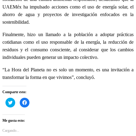
UAEMéx ha impulsado acciones como el uso de energía solar, el
ahorro de agua y proyectos de investigación enfocados en la
sostenibilidad.
Finalmente, hizo un llamado a la población a adoptar prácticas
cotidianas como el uso responsable de la energía, la reducción de
residuos y el consumo consciente, al considerar que los cambios
individuales pueden generar un impacto colectivo.
“La Hora del Planeta no es solo un momento, es una invitación a
transformar la forma en que vivimos”, concluyó.
Comparte esto:
Haz
Haz
clic
clic
para
para
compartir
compartir
en
en
Twitter
Facebook
Me gusta esto:
(Se
(Se
abre
abre
en
en
Cargando...
una
una