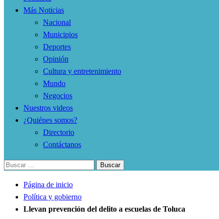
Más Noticias
Nacional
Municipios
Deportes
Opinión
Cultura y entretenimiento
Mundo
Negocios
Nuestros videos
¿Quiénes somos?
Directorio
Contáctanos
Buscar:
Página de inicio
Política y gobierno
Llevan prevención del delito a escuelas de Toluca