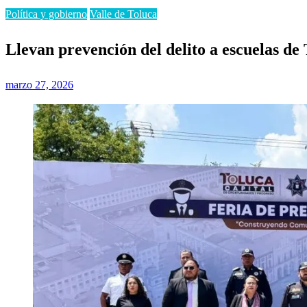
Política y gobierno
Valle de Toluca
Llevan prevención del delito a escuelas de
Publicado
marzo 27, 2026
el