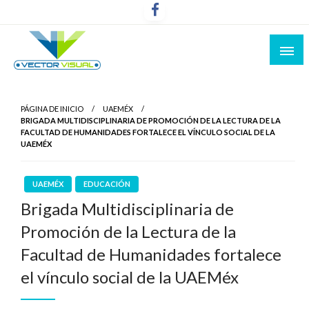
Noticias y Producción Audiovisual
Vector Visual
PÁGINA DE INICIO
UAEMÉX
BRIGADA MULTIDISCIPLINARIA DE PROMOCIÓN DE LA LECTURA DE LA
FACULTAD DE HUMANIDADES FORTALECE EL VÍNCULO SOCIAL DE LA
UAEMÉX
UAEMÉX
EDUCACIÓN
Brigada Multidisciplinaria de
Promoción de la Lectura de la
Facultad de Humanidades fortalece
el vínculo social de la UAEMéx