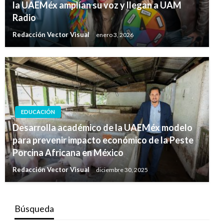
la UAEMéx amplían su voz y llegan a UAM
Radio
Redacción Vector Visual
enero 3, 2026
EDUCACIÓN
Desarrolla académico de la UAEMéx modelo
para prevenir impacto económico de la Peste
Porcina Africana en México
Redacción Vector Visual
diciembre 30, 2025
Búsqueda