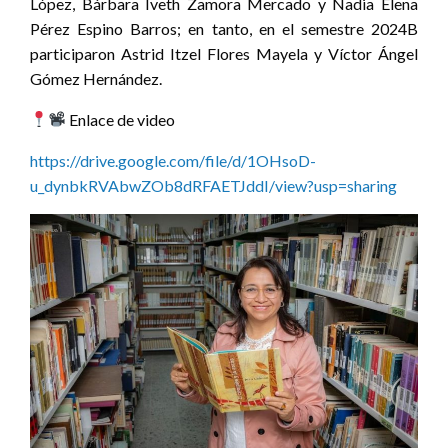
López, Bárbara Iveth Zamora Mercado y Nadia Elena
Pérez Espino Barros; en tanto, en el semestre 2024B
participaron Astrid Itzel Flores Mayela y Víctor Ángel
Gómez Hernández.
Enlace de video
https://drive.google.com/file/d/1OHsoD-
u_dynbkRVAbwZOb8dRFAETJddI/view?usp=sharing