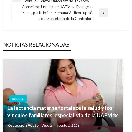
Entrada
coral al Centro Universitario Texcoco
de
anterior
Consejera Jurídica de UAEMéx, Evangelina
entradas
Sales, participó en Semana Anticorrupción
Entrada
de la Secretaría de la Contraloría
siguiente
NOTICIAS RELACIONADAS:
SALUD
La lactancia materna fortalece la salud y los
vínculos familiares: especialista de la UAEMéx
Redacción Vector Visual
agosto 1, 2026