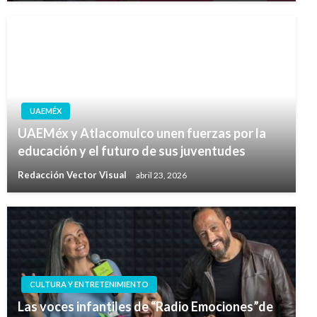
UAEMÉX
UAEMéx y Atlacomulco unen fuerzas por la
educación y el futuro de sus juventudes
Redacción Vector Visual
abril 23, 2026
CULTURA Y ENTRETENIMIENTO
Las voces infantiles de “Radio Emociones”de