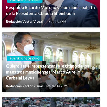
Respalda Ricardo Moreno visión municipalista
de la Presidenta Claudia Sheinbaum
Redacción Vector Visual
marzo 14, 2026
POLÍTICA Y GOBIERNO
Quiero ser el representante legítimo de los
maestros mexiquenses: Marco Aurelio
Carbajal Leyva
Redacción Vector Visual
octubre 14, 2021