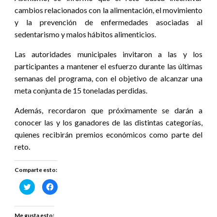
cambios relacionados con la alimentación, el movimiento
y la prevención de enfermedades asociadas al
sedentarismo y malos hábitos alimenticios.
Las autoridades municipales invitaron a las y los
participantes a mantener el esfuerzo durante las últimas
semanas del programa, con el objetivo de alcanzar una
meta conjunta de 15 toneladas perdidas.
Además, recordaron que próximamente se darán a
conocer las y los ganadores de las distintas categorías,
quienes recibirán premios económicos como parte del
reto.
Comparte esto:
Haz
Haz
clic
clic
para
para
compartir
compartir
en
en
Twitter
Facebook
Me gusta esto: