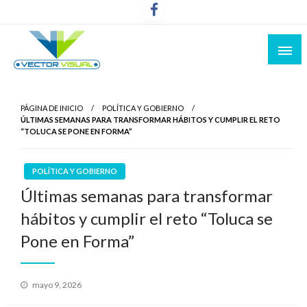
Noticias y Producción Audiovisual
Vector Visual
PÁGINA DE INICIO
POLÍTICA Y GOBIERNO
ÚLTIMAS SEMANAS PARA TRANSFORMAR HÁBITOS Y CUMPLIR EL RETO
“TOLUCA SE PONE EN FORMA”
POLÍTICA Y GOBIERNO
Últimas semanas para transformar
hábitos y cumplir el reto “Toluca se
Pone en Forma”
Publicado
mayo 9, 2026
el