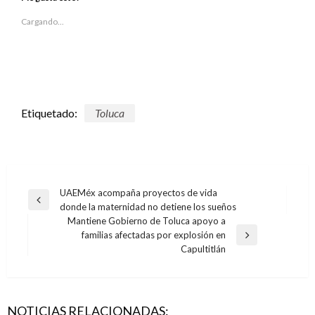
(Se
(Se
abre
abre
en
en
Cargando...
una
una
ventana
ventana
nueva)
nueva)
Etiquetado:
Toluca
Navegación
UAEMéx acompaña proyectos de vida
Entrada
donde la maternidad no detiene los sueños
de
anterior
Mantiene Gobierno de Toluca apoyo a
entradas
familias afectadas por explosión en
Entrada
Capultitlán
siguiente
NOTICIAS RELACIONADAS: