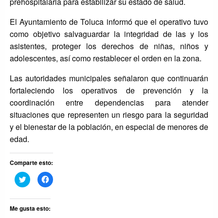
prehospitalaria para estabilizar su estado de salud.
El Ayuntamiento de Toluca informó que el operativo tuvo
como objetivo salvaguardar la integridad de las y los
asistentes, proteger los derechos de niñas, niños y
adolescentes, así como restablecer el orden en la zona.
Las autoridades municipales señalaron que continuarán
fortaleciendo los operativos de prevención y la
coordinación entre dependencias para atender
situaciones que representen un riesgo para la seguridad
y el bienestar de la población, en especial de menores de
edad.
Comparte esto:
Haz
Haz
clic
clic
para
para
compartir
compartir
en
en
Twitter
Facebook
Me gusta esto:
(Se
(Se