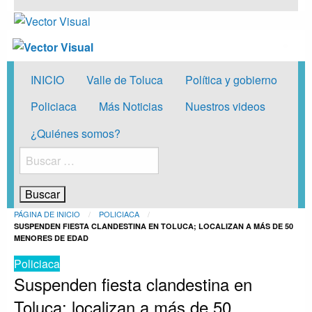
Vector Visual
Noticias y Producción Audiovisual
Vector Visual
Noticias y Producción Audiovisual
INICIO
Valle de Toluca
Política y gobierno
Policiaca
Más Noticias
Nuestros videos
¿Quiénes somos?
Buscar:
PÁGINA DE INICIO
POLICIACA
SUSPENDEN FIESTA CLANDESTINA EN TOLUCA; LOCALIZAN A MÁS DE 50
MENORES DE EDAD
Policiaca
Suspenden fiesta clandestina en
Toluca; localizan a más de 50