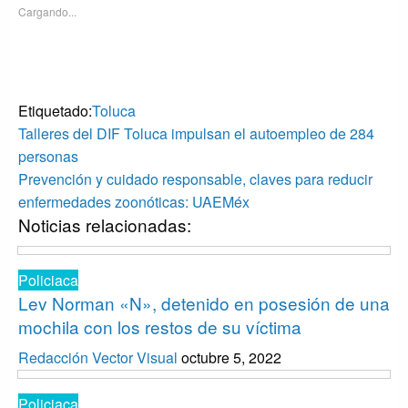
abre
abre
Cargando...
en
en
una
una
ventana
ventana
nueva)
nueva)
Etiquetado:
Toluca
Navegación
Entrada
Talleres del DIF Toluca impulsan el autoempleo de 284
anterior
de
personas
Entrada
Prevención y cuidado responsable, claves para reducir
entradas
siguiente
enfermedades zoonóticas: UAEMéx
Noticias relacionadas:
Policiaca
Lev Norman «N», detenido en posesión de una
mochila con los restos de su víctima
Redacción Vector Visual
octubre 5, 2022
Policiaca