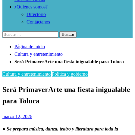
¿Quiénes somos?
Directorio
Contáctanos
Buscar:
Página de inicio
Cultura y entretenimiento
Será PrimaverArte una fiesta inigualable para Toluca
Cultura y entretenimiento
Política y gobierno
Será PrimaverArte una fiesta inigualable
para Toluca
Publicado
marzo 12, 2026
el
● Se prepara música, danza, teatro y literatura para toda la