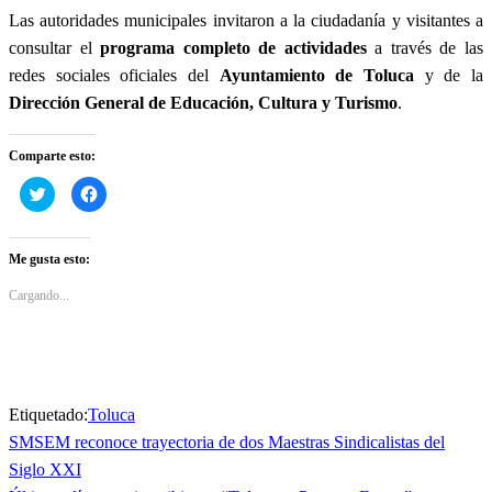
Las autoridades municipales invitaron a la ciudadanía y visitantes a
consultar el
programa completo de actividades
a través de las
redes sociales oficiales del
Ayuntamiento de Toluca
y de la
Dirección General de Educación, Cultura y Turismo
.
Comparte esto:
Haz
Haz
clic
clic
para
para
compartir
compartir
en
en
Twitter
Facebook
Me gusta esto:
(Se
(Se
abre
abre
en
en
Cargando...
una
una
ventana
ventana
nueva)
nueva)
Etiquetado:
Toluca
Entrada
SMSEM reconoce trayectoria de dos Maestras Sindicalistas del
Navegación
anterior
Siglo XXI
de