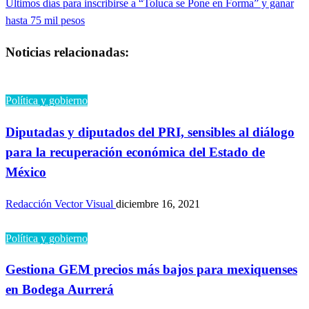
Entrada
Últimos días para inscribirse a “Toluca se Pone en Forma” y ganar
siguiente
hasta 75 mil pesos
entradas
Noticias relacionadas:
Política y gobierno
Diputadas y diputados del PRI, sensibles al diálogo
para la recuperación económica del Estado de
México
Redacción Vector Visual
diciembre 16, 2021
Política y gobierno
Gestiona GEM precios más bajos para mexiquenses
en Bodega Aurrerá