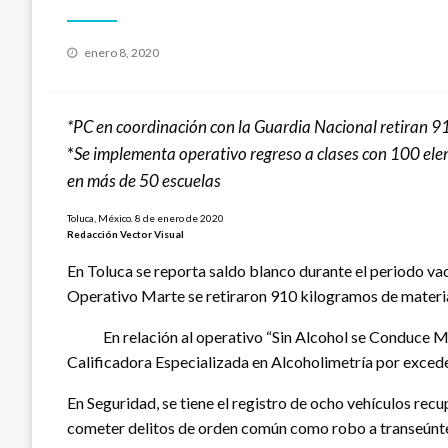
Publicado
enero 8, 2020
el
*PC en coordinación con la Guardia Nacional retiran 91
*
Se implementa operativo regreso a clases con 100 ele
en más de 50 escuelas
Toluca, México. 8 de enero de 2020
Redacción Vector Visual
En Toluca se reporta saldo blanco durante el periodo v
Operativo Marte se retiraron 910 kilogramos de materia
En relación al operativo “Sin Alcohol se Conduce Mejo
Calificadora Especializada en Alcoholimetría por exceder
En Seguridad, se tiene el registro de ocho vehículos re
cometer delitos de orden común como robo a transeúnte s