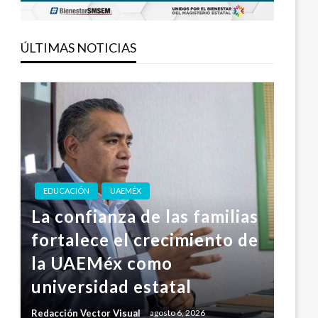
ÚLTIMAS NOTICIAS
EDUCACIÓN
UAEMÉX
La confianza de las familias
fortalece el crecimiento de
la UAEMéx como
universidad estatal
Redacción Vector Visual
agosto 6, 2026