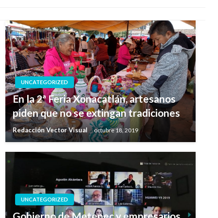
UNCATEGORIZED
En la 2ª Feria Xonacatlán, artesanos
piden que no se extingan tradiciones
Redacción Vector Visual
octubre 18, 2019
UNCATEGORIZED
Gobierno de Metepec y empresarios