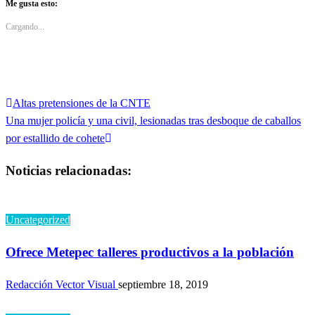
Twitter
Facebook
Me gusta esto:
(Se
(Se
abre
abre
en
en
Cargando...
una
una
ventana
ventana
nueva)
nueva)
Entrada
Altas pretensiones de la CNTE
Navegación
anterior
Entrada
Una mujer policía y una civil, lesionadas tras desboque de caballos
de
siguiente
por estallido de cohete
entradas
Noticias relacionadas:
Uncategorized
Ofrece Metepec talleres productivos a la población
Redacción Vector Visual
septiembre 18, 2019