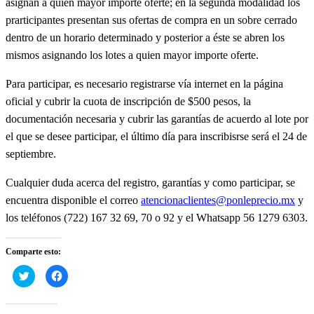
asignan a quien mayor importe oferte; en la segunda modalidad los
prarticipantes presentan sus ofertas de compra en un sobre cerrado
dentro de un horario determinado y posterior a éste se abren los
mismos asignando los lotes a quien mayor importe oferte.
Para participar, es necesario registrarse vía internet en la página
oficial y cubrir la cuota de inscripción de $500 pesos, la
documentación necesaria y cubrir las garantías de acuerdo al lote por
el que se desee participar, el último día para inscribisrse será el 24 de
septiembre.
Cualquier duda acerca del registro, garantías y como participar, se
encuentra disponible el correo
atencionaclientes@ponleprecio.mx
y
los teléfonos (722) 167 32 69, 70 o 92 y el Whatsapp 56 1279 6303.
Comparte esto:
Haz
Haz
clic
clic
para
para
compartir
compartir
en
en