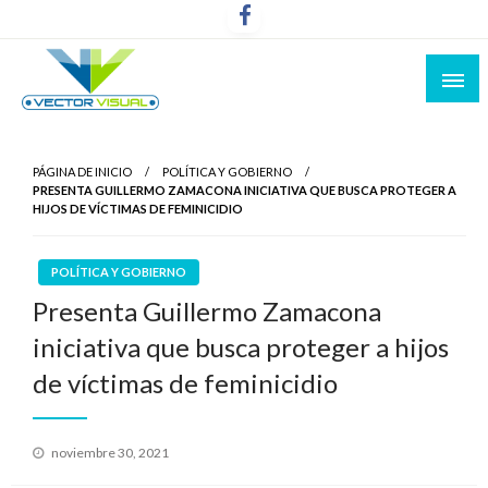
Noticias y Producción Audiovisual
Vector Visual
PÁGINA DE INICIO
POLÍTICA Y GOBIERNO
PRESENTA GUILLERMO ZAMACONA INICIATIVA QUE BUSCA PROTEGER A
HIJOS DE VÍCTIMAS DE FEMINICIDIO
POLÍTICA Y GOBIERNO
Presenta Guillermo Zamacona
iniciativa que busca proteger a hijos
de víctimas de feminicidio
Publicado
noviembre 30, 2021
el