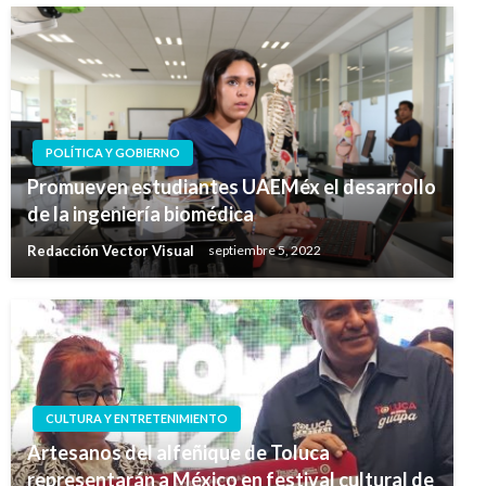
POLÍTICA Y GOBIERNO
Promueven estudiantes UAEMéx el desarrollo
de la ingeniería biomédica
Redacción Vector Visual
septiembre 5, 2022
CULTURA Y ENTRETENIMIENTO
Artesanos del alfeñique de Toluca
representarán a México en festival cultural de