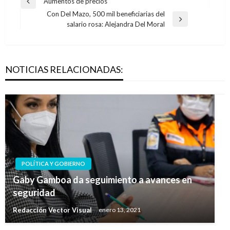
Aumentos de precios
Entrada
de
Con Del Mazo, 500 mil beneficiarias del
anterior
Entrada
salario rosa: Alejandra Del Moral
entradas
siguiente
NOTICIAS RELACIONADAS:
POLÍTICA Y GOBIERNO
Gaby Gamboa da seguimiento a avances en
seguridad
Redacción Vector Visual
enero 13, 2021