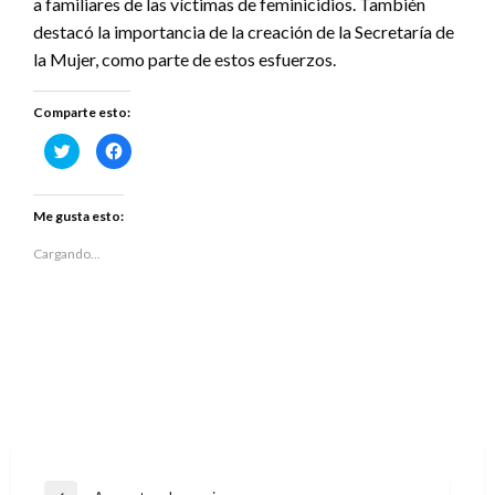
a familiares de las víctimas de feminicidios. También
destacó la importancia de la creación de la Secretaría de
la Mujer, como parte de estos esfuerzos.
Comparte esto:
Haz
Haz
clic
clic
para
para
compartir
compartir
en
en
Twitter
Facebook
Me gusta esto:
(Se
(Se
abre
abre
en
en
Cargando...
una
una
ventana
ventana
nueva)
nueva)
Navegación