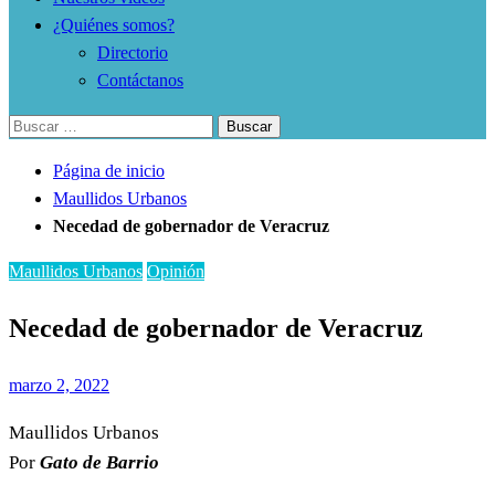
¿Quiénes somos?
Directorio
Contáctanos
Buscar:
Página de inicio
Maullidos Urbanos
Necedad de gobernador de Veracruz
Maullidos Urbanos
Opinión
Necedad de gobernador de Veracruz
Publicado
marzo 2, 2022
el
Maullidos Urbanos
Por
Gato de Barrio