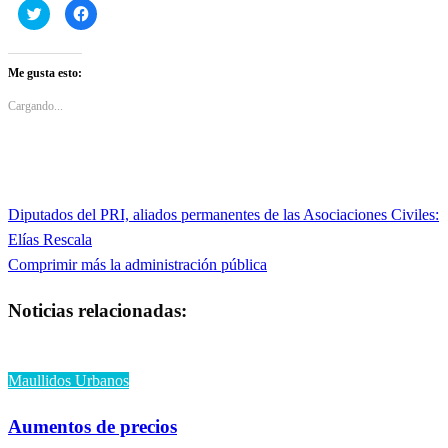
Haz
Haz
clic
clic
para
para
compartir
compartir
en
en
Twitter
Facebook
Me gusta esto:
(Se
(Se
abre
abre
en
en
Cargando...
una
una
ventana
ventana
nueva)
nueva)
Entrada
Diputados del PRI, aliados permanentes de las Asociaciones Civiles:
Navegación
anterior
Elías Rescala
de
Entrada
Comprimir más la administración pública
siguiente
entradas
Noticias relacionadas:
Maullidos Urbanos
Aumentos de precios