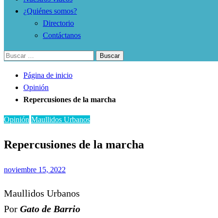
¿Quiénes somos?
Directorio
Contáctanos
Buscar:
Página de inicio
Opinión
Repercusiones de la marcha
Opinión
Maullidos Urbanos
Repercusiones de la marcha
Publicado
noviembre 15, 2022
el
Maullidos Urbanos
Por
Gato de Barrio