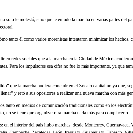
solo le molestó, sino que le enfado la marcha en varias partes del país
ectoral.
nto él como varios morenistas intentaron minimizar los hechos, con l
n redes sociales que a la marcha en la Ciudad de México acudieron ap
ntes. Para los impulsores esa cifra no fue lo más importante, ya que tam
que la marcha pudiera concluir en el Zócalo capitalino ya que, segú
llenar” y retó a sus opositores a realizar una nueva marcha con más gen
anto en medios de comunicación tradicionales como en los electrónico
nto, no se tiene que organizar otra marcha nada más para complacerlo.
 el interior del país hubo marchas, desde Monterrey, Cuernavaca, V
elia, Campeche, Zacatecas, León, Irapuato, Guanajuato, Tabasco, Villa