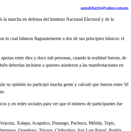
gatodebarrio@yahoo.com.mx
 la marcha en defensa del Instituto Nacional Electoral y de la
o cual faltaron flagrantemente a dos de sus principios básicos: el
enas entre diez y doce mil personas, cuando la realidad fueron, de
bién deberían incluirse a quienes asistieron a las manifestaciones en
n su opinión no participó mucha gente y calculó que fueron entre 50
te.
s y en redes sociales para ver que el número de participantes fue
eracruz, Xalapa, Acapulco, Durango, Pachuca, Mérida, Tepic,
hermosa, Querétaro, Tijuana, Chihuahua, San Luis Potosí, Puebla,