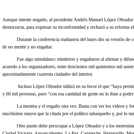
Aunque intente negarlo, al presidente Andrés Manuel López Obrador no 
democracia, para expresar su inconformidad y rechazó a su reforma el
Durante la conferencia mañanera del lunes dio su versión de cómo ta
de no mentir y no engañar.
Fue algo simultáneo: mintieron y engañaron al afirmar y difundir e
acuerdo a los organizadores, entre doscientos mil quinientos mil asiste
aproximadamente cuarenta ciudades del interior.
Incluso López Obrador utilizó en su favor el que “haya permitido” 
y 60 mil personas, pues “con esa cantidad de gente no lo iban a poder 
La mentira y el engaño otra vez. Basta con ver los videos y fotos t
muchísimo mayor que la citada por el político tabasqueño y, por lo ta
Otro punto debe preocupar a López Obrador y a los morenistas: en
Ciudad Victoria, Aguascalientes, La Paz, Campeche, Hermosillo, Mor