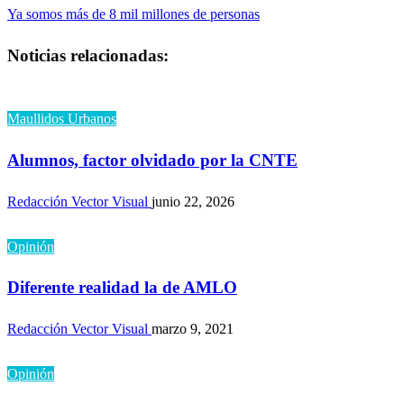
anterior
Entrada
Ya somos más de 8 mil millones de personas
de
siguiente
Noticias relacionadas:
entradas
Maullidos Urbanos
Alumnos, factor olvidado por la CNTE
Redacción Vector Visual
junio 22, 2026
Opinión
Diferente realidad la de AMLO
Redacción Vector Visual
marzo 9, 2021
Opinión