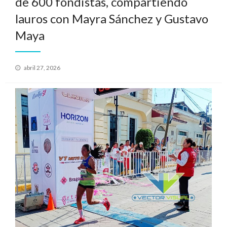
de 600 fondistas, compartiendo
lauros con Mayra Sánchez y Gustavo
Maya
Publicado
abril 27, 2026
el