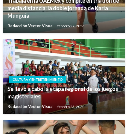
Trabaja en la UAEMéx y compite en triatlón de
media distancia: la doble jornada de Karla
Munguía
Redacción Vector Visual
febrero 27, 2026
CULTURA Y ENTRETENIMIENTO
Se llevó a cabo la etapa regional de los juegos
magisteriales
Redacción Vector Visual
febrero 23, 2020