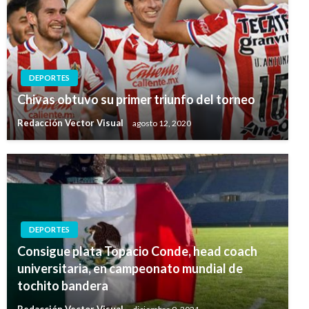
DEPORTES
Chivas obtuvo su primer triunfo del torneo
Redacción Vector Visual
agosto 12, 2020
DEPORTES
Consigue plata Topacio Conde, head coach
universitaria, en campeonato mundial de
tochito bandera