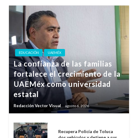
EDUCACIÓN
UAEMÉX
La confianza de las familias
fortalece el crecimiento de la
UAEMéx como universidad
estatal
Redacción Vector Visual
agosto 6, 2026
Recupera Policía de Toluca
dos vehículos y detiene a sus