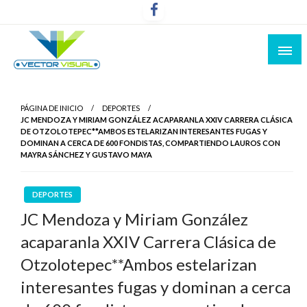
Noticias y Producción Audiovisual
Vector Visual
PÁGINA DE INICIO
DEPORTES
JC MENDOZA Y MIRIAM GONZÁLEZ ACAPARANLA XXIV CARRERA CLÁSICA
DE OTZOLOTEPEC**AMBOS ESTELARIZAN INTERESANTES FUGAS Y
DOMINAN A CERCA DE 600 FONDISTAS, COMPARTIENDO LAUROS CON
MAYRA SÁNCHEZ Y GUSTAVO MAYA
DEPORTES
JC Mendoza y Miriam González
acaparanla XXIV Carrera Clásica de
Otzolotepec**Ambos estelarizan
interesantes fugas y dominan a cerca