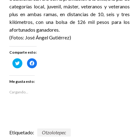
categorías local, juvenil, máster, veteranos y veteranos
plus en ambas ramas, en distancias de 10, seis y tres
kilómetros, con una bolsa de 126 mil pesos para los
afortunados ganadores.
(Fotos: José Ángel Gutiérrez)
Comparte esto:
Haz
Haz
clic
clic
para
para
compartir
compartir
en
en
Twitter
Facebook
Me gusta esto:
(Se
(Se
abre
abre
en
en
Cargando...
una
una
ventana
ventana
nueva)
nueva)
Etiquetado:
Otzolotepec