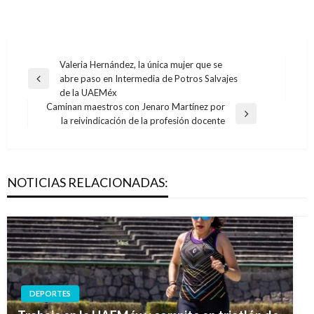
Navegación
Valeria Hernández, la única mujer que se
abre paso en Intermedia de Potros Salvajes
de
Entrada
de la UAEMéx
anterior
entradas
Caminan maestros con Jenaro Martínez por
Entrada
la reivindicación de la profesión docente
siguiente
NOTICIAS RELACIONADAS:
DEPORTES