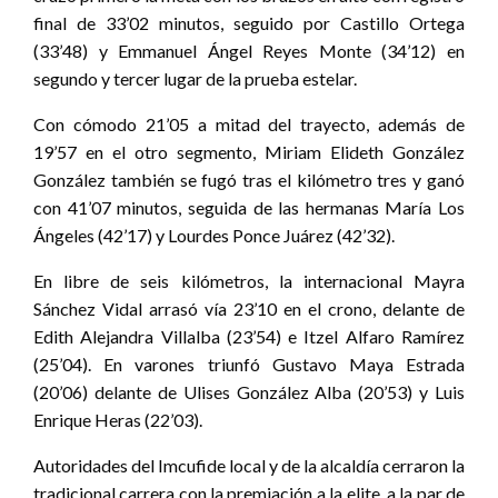
final de 33’02 minutos, seguido por Castillo Ortega
(33’48) y Emmanuel Ángel Reyes Monte (34’12) en
segundo y tercer lugar de la prueba estelar.
Con cómodo 21’05 a mitad del trayecto, además de
19’57 en el otro segmento, Miriam Elideth González
González también se fugó tras el kilómetro tres y ganó
con 41’07 minutos, seguida de las hermanas María Los
Ángeles (42’17) y Lourdes Ponce Juárez (42’32).
En libre de seis kilómetros, la internacional Mayra
Sánchez Vidal arrasó vía 23’10 en el crono, delante de
Edith Alejandra Villalba (23’54) e Itzel Alfaro Ramírez
(25’04). En varones triunfó Gustavo Maya Estrada
(20’06) delante de Ulises González Alba (20’53) y Luis
Enrique Heras (22’03).
Autoridades del Imcufide local y de la alcaldía cerraron la
tradicional carrera con la premiación a la elite, a la par de