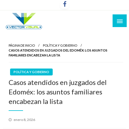
Noticias y Producción Audiovisual
Vector Visual
PÁGINA DE INICIO
POLÍTICA Y GOBIERNO
CASOS ATENDIDOS EN JUZGADOS DEL EDOMÉX: LOS ASUNTOS
FAMILIARES ENCABEZAN LA LISTA
POLÍTICA Y GOBIERNO
Casos atendidos en juzgados del
Edoméx: los asuntos familiares
encabezan la lista
Publicado
enero 8, 2026
el