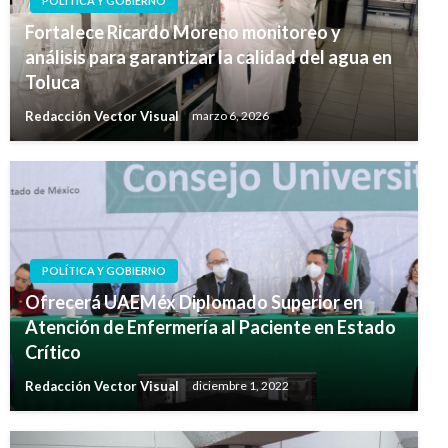
POLÍTICA Y GOBIERNO
Fortalece Ricardo Moreno monitoreo y
análisis para garantizar la calidad del agua en
Toluca
Redacción Vector Visual
marzo 6, 2026
POLÍTICA Y GOBIERNO
Ofrecerá UAEMéx Diplomado Superior en
Atención de Enfermería al Paciente en Estado
Crítico
Redacción Vector Visual
diciembre 1, 2022