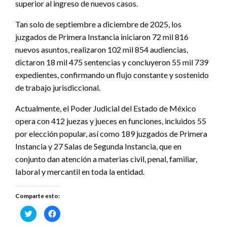
superior al ingreso de nuevos casos.
Tan solo de septiembre a diciembre de 2025, los
juzgados de Primera Instancia iniciaron 72 mil 816
nuevos asuntos, realizaron 102 mil 854 audiencias,
dictaron 18 mil 475 sentencias y concluyeron 55 mil 739
expedientes, confirmando un flujo constante y sostenido
de trabajo jurisdiccional.
Actualmente, el Poder Judicial del Estado de México
opera con 412 juezas y jueces en funciones, incluidos 55
por elección popular, así como 189 juzgados de Primera
Instancia y 27 Salas de Segunda Instancia, que en
conjunto dan atención a materias civil, penal, familiar,
laboral y mercantil en toda la entidad.
Comparte esto:
Haz
Haz
clic
clic
para
para