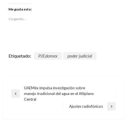
compartir
compartir
en
en
Twitter
Facebook
Me gusta esto:
(Se
(Se
abre
abre
en
en
Cargando...
una
una
ventana
ventana
nueva)
nueva)
Etiquetado:
PJEdomex
poder judicial
Navegación
UAEMéx impulsa investigación sobre
manejo tradicional del agua en el Altiplano
de
Entrada
Central
anterior
entradas
Ajustes radiofónicos
Entrada
siguiente