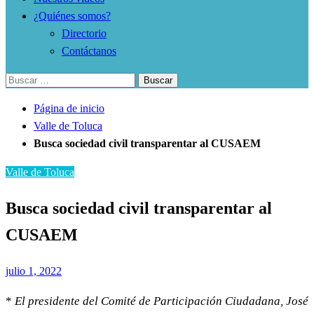
¿Quiénes somos?
Directorio
Contáctanos
Buscar:
Página de inicio
Valle de Toluca
Busca sociedad civil transparentar al CUSAEM
Valle de Toluca
Busca sociedad civil transparentar al
CUSAEM
Publicado
julio 1, 2022
el
*
El presidente del Comité de Participación Ciudadana, José