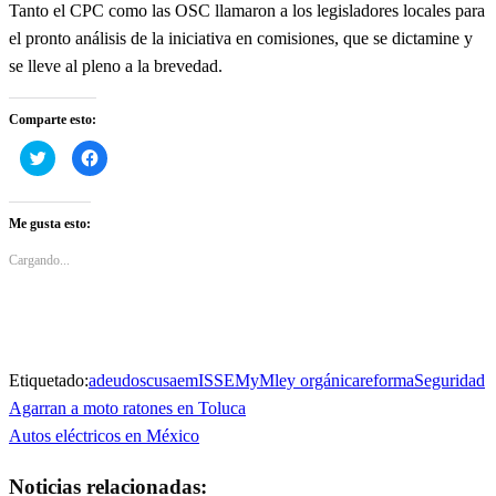
Tanto el CPC como las OSC llamaron a los legisladores locales para
el pronto análisis de la iniciativa en comisiones, que se dictamine y
se lleve al pleno a la brevedad.
Comparte esto:
Haz
Haz
clic
clic
para
para
compartir
compartir
en
en
Twitter
Facebook
Me gusta esto:
(Se
(Se
abre
abre
en
en
Cargando...
una
una
ventana
ventana
nueva)
nueva)
Etiquetado:
adeudos
cusaem
ISSEMyM
ley orgánica
reforma
Seguridad
Entrada
Agarran a moto ratones en Toluca
Navegación
anterior
Entrada
Autos eléctricos en México
de
siguiente
Noticias relacionadas: