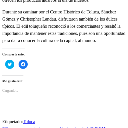
ofrecen los productos alusivos al día de muertos.
Durante su caminar por el Centro Histórico de Toluca, Sánchez
Gómez y Christopher Landau, disfrutaron también de los dulces
típicos. El edil toluqueño reconoció a los comerciantes y resaltó la
importancia de mantener estas tradiciones, pues son una oportunidad
para dar a conocer la cultura de la capital, al mundo.
Comparte esto:
Haz
Haz
clic
clic
para
para
compartir
compartir
en
en
Twitter
Facebook
Me gusta esto:
(Se
(Se
abre
abre
en
en
Cargando...
una
una
ventana
ventana
nueva)
nueva)
Etiquetado:
Toluca