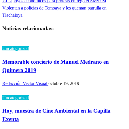
Entrada
701 apoyos económicos para prótesis entregó el SMSEM
Navegación
anterior
Entrada
Violentan a policías de Temoaya y les queman patrulla en
de
siguiente
Tlachaloya
entradas
Noticias relacionadas:
Uncategorized
Memorable concierto de Manuel Medrano en
Quimera 2019
Redacción Vector Visual
octubre 19, 2019
Uncategorized
Hoy, muestra de Cine Ambiental en la Capilla
Exenta