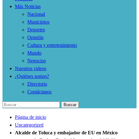
Más Noticias
Nacional
Municipios
Deportes
Opinión
Cultura y entretenimiento
Mundo
Negocios
Nuestros videos
¿Quiénes somos?
Directorio
Contáctanos
Buscar:
Página de inicio
Uncategorized
Alcalde de Toluca y embajador de EU en México