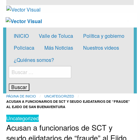
Vector Visual
Noticias y Producción Audiovisual
Vector Visual
Noticias y Producción Audiovisual
INICIO
Valle de Toluca
Política y gobierno
Policiaca
Más Noticias
Nuestros videos
¿Quiénes somos?
Buscar:
PÁGINA DE INICIO
UNCATEGORIZED
ACUSAN A FUNCIONARIOS DE SCT Y SEUDO EJIDATARIOS DE “FRAUDE”
AL EJIDO DE SAN BUENAVENTURA
Uncategorized
Acusan a funcionarios de SCT y
seudo ejidatarios de “fraude” al Ejido