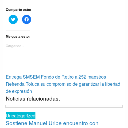
Comparte esto:
Haz
Haz
clic
clic
para
para
compartir
compartir
en
en
Twitter
Facebook
Me gusta esto:
(Se
(Se
abre
abre
Cargando...
en
en
una
una
ventana
ventana
nueva)
nueva)
Navegación
Entrada
Entrega SMSEM Fondo de Retiro a 252 maestros
anterior
Entrada
de
Refrenda Toluca su compromiso de garantizar la libertad
siguiente
de expresión
entradas
Noticias relacionadas:
Uncategorized
Sostiene Manuel Uribe encuentro con