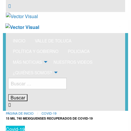
Vector Visual
Noticias y Producción Audiovisual
Vector Visual
Noticias y Producción Audiovisual
INICIO
VALLE DE TOLUCA
POLÍTICA Y GOBIERNO
POLICIACA
MÁS NOTICIAS
NUESTROS VIDEOS
¿QUIÉNES SOMOS?
Buscar:
PÁGINA DE INICIO
COVID-19
15 MIL 740 MEXIQUENSES RECUPERADOS DE COVID-19
Covid-19