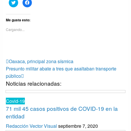
Haz
Haz
clic
clic
para
para
compartir
compartir
en
en
Twitter
Facebook
Me gusta esto:
(Se
(Se
abre
abre
Cargando...
en
en
una
una
ventana
ventana
nueva)
nueva)
Navegación
Entrada
Oaxaca, principal zona sísmica
anterior
Entrada
de
Presunto militar abate a tres que asaltaban transporte
siguiente
público
entradas
Noticias relacionadas:
Covid-19
71 mil 45 casos positivos de COVID-19 en la
entidad
Redacción Vector Visual
septiembre 7, 2020