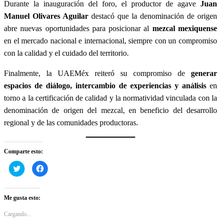
Durante la inauguración del foro, el productor de agave
Juan
Manuel Olivares Aguilar
destacó que la denominación de origen
abre nuevas oportunidades para posicionar al
mezcal mexiquense
en el mercado nacional e internacional, siempre con un compromiso
con la calidad y el cuidado del territorio.
Finalmente, la UAEMéx reiteró su compromiso de
generar
espacios de diálogo, intercambio de experiencias y análisis
en
torno a la certificación de calidad y la normatividad vinculada con la
denominación de origen del mezcal, en beneficio del desarrollo
regional y de las comunidades productoras.
Comparte esto:
Haz
Haz
clic
clic
para
para
compartir
compartir
en
en
Twitter
Facebook
Me gusta esto:
(Se
(Se
abre
abre
en
en
Cargando...
una
una