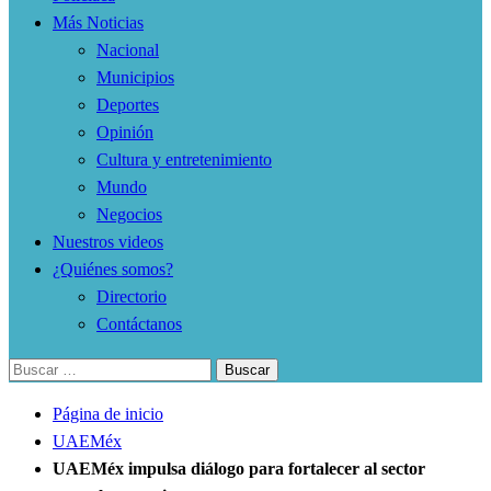
Más Noticias
Nacional
Municipios
Deportes
Opinión
Cultura y entretenimiento
Mundo
Negocios
Nuestros videos
¿Quiénes somos?
Directorio
Contáctanos
Buscar:
Página de inicio
UAEMéx
UAEMéx impulsa diálogo para fortalecer al sector