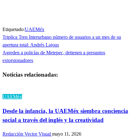
ventana
ventana
nueva)
nueva)
Etiquetado:
UAEMéx
Entrada
Triplica Tren Interurbano número de usuarios a un mes de su
Navegación
anterior
apertura total: Andrés Lajous
de
Entrada
Agreden a policías de Metepec, detienen a presuntos
siguiente
extorsionadores
entradas
Noticias relacionadas:
UAEMéx
Desde la infancia, la UAEMéx siembra conciencia
social a través del inglés y la creatividad
Redacción Vector Visual
mayo 11, 2026