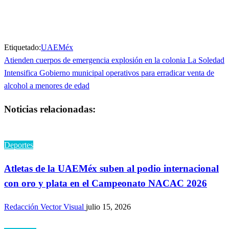
ventana
ventana
nueva)
nueva)
Etiquetado:
UAEMéx
Entrada
Atienden cuerpos de emergencia explosión en la colonia La Soledad
Navegación
anterior
Entrada
Intensifica Gobierno municipal operativos para erradicar venta de
de
siguiente
alcohol a menores de edad
entradas
Noticias relacionadas:
Deportes
Atletas de la UAEMéx suben al podio internacional
con oro y plata en el Campeonato NACAC 2026
Redacción Vector Visual
julio 15, 2026