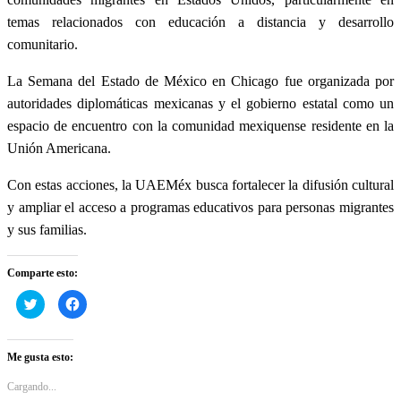
temas relacionados con educación a distancia y desarrollo
comunitario.
La Semana del Estado de México en Chicago fue organizada por
autoridades diplomáticas mexicanas y el gobierno estatal como un
espacio de encuentro con la comunidad mexiquense residente en la
Unión Americana.
Con estas acciones, la UAEMéx busca fortalecer la difusión cultural
y ampliar el acceso a programas educativos para personas migrantes
y sus familias.
Comparte esto:
Haz
Haz
clic
clic
para
para
compartir
compartir
en
en
Twitter
Facebook
Me gusta esto:
(Se
(Se
abre
abre
en
en
Cargando...
una
una