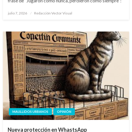
frase de “Jugaron como nunca, perdieron como siempre”:
Publicado
julio 7, 2026
Redacción Vector Visual
el
MAULLIDOS URBANOS
OPINIÓN
Nueva protección en WhastsApp