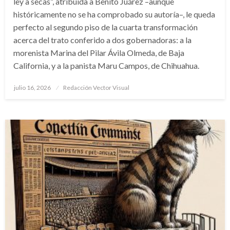
ley a secas”, atribuida a Benito Juárez –aunque
históricamente no se ha comprobado su autoría–, le queda
perfecto al segundo piso de la cuarta transformación
acerca del trato conferido a dos gobernadoras: a la
morenista Marina del Pilar Ávila Olmeda, de Baja
California, y a la panista Maru Campos, de Chihuahua.
Publicado
julio 16, 2026
Redacción Vector Visual
el