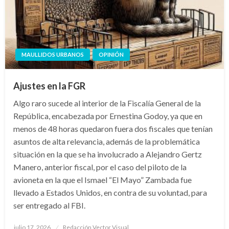
MAULLIDOS URBANOS
OPINIÓN
Ajustes en la FGR
Algo raro sucede al interior de la Fiscalía General de la
República, encabezada por Ernestina Godoy, ya que en
menos de 48 horas quedaron fuera dos fiscales que tenían
asuntos de alta relevancia, además de la problemática
situación en la que se ha involucrado a Alejandro Gertz
Manero, anterior fiscal, por el caso del piloto de la
avioneta en la que el Ismael “El Mayo” Zambada fue
llevado a Estados Unidos, en contra de su voluntad, para
ser entregado al FBI.
Publicado
julio 17, 2026
Redacción Vector Visual