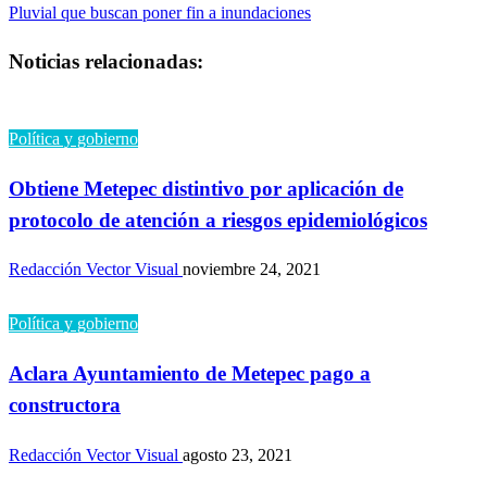
de
siguiente
Pluvial que buscan poner fin a inundaciones
entradas
Noticias relacionadas:
Política y gobierno
Obtiene Metepec distintivo por aplicación de
protocolo de atención a riesgos epidemiológicos
Redacción Vector Visual
noviembre 24, 2021
Política y gobierno
Aclara Ayuntamiento de Metepec pago a
constructora
Redacción Vector Visual
agosto 23, 2021