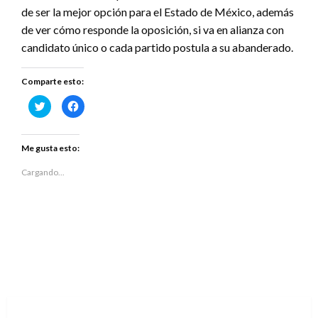
de ser la mejor opción para el Estado de México, además
de ver cómo responde la oposición, si va en alianza con
candidato único o cada partido postula a su abanderado.
Comparte esto:
Haz
Haz
clic
clic
para
para
compartir
compartir
en
en
Twitter
Facebook
Me gusta esto:
(Se
(Se
abre
abre
en
en
Cargando...
una
una
ventana
ventana
nueva)
nueva)