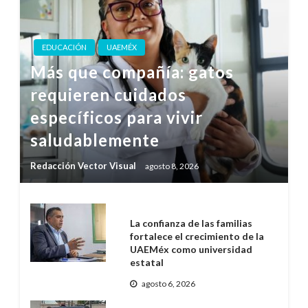
EDUCACIÓN
UAEMÉX
Más que compañía: gatos
requieren cuidados
específicos para vivir
saludablemente
Redacción Vector Visual
agosto 8, 2026
La confianza de las familias
fortalece el crecimiento de la
UAEMéx como universidad
estatal
agosto 6, 2026