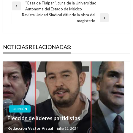
Navegación
“Casa de Tlalpan”, cuna de la Universidad
Entrada
Autónoma del Estado de México
de
anterior
Revista Unidad Sindical difunde la obra del
entradas
Entrada
magisterio
siguiente
NOTICIAS RELACIONADAS:
OPINIÓN
Elección de líderes partidistas
Redacción Vector Visual
julio 11, 2024