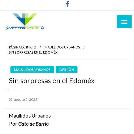
Noticias y Producción Audiovisual
Vector Visual
PÁGINA DE INICIO
MAULLIDOS URBANOS
SIN SORPRESAS EN EL EDOMÉX
MAULLIDOS URBANOS
OPINIÓN
Sin sorpresas en el Edoméx
Publicado
agosto 5, 2022
el
Maullidos Urbanos
Por
Gato de Barrio