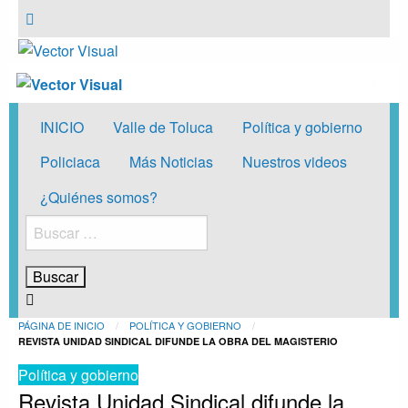
Vector Visual
Noticias y Producción Audiovisual
Vector Visual
Noticias y Producción Audiovisual
INICIO
Valle de Toluca
Política y gobierno
Policiaca
Más Noticias
Nuestros videos
¿Quiénes somos?
Buscar:
PÁGINA DE INICIO
POLÍTICA Y GOBIERNO
REVISTA UNIDAD SINDICAL DIFUNDE LA OBRA DEL MAGISTERIO
Política y gobierno
Revista Unidad Sindical difunde la