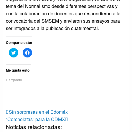
tema del Normalismo desde diferentes perspectivas y
con la colaboración de docentes que respondieron a la
convocatoria del SMSEM y enviaron sus ensayos para
ser integrados a la publicación cuatrimestral.
Comparte esto:
Haz
Haz
clic
clic
para
para
compartir
compartir
en
en
Twitter
Facebook
Me gusta esto:
(Se
(Se
abre
abre
Cargando...
en
en
una
una
ventana
ventana
nueva)
nueva)
Navegación
Entrada
Sin sorpresas en el Edoméx
anterior
Entrada
de
“Corcholatas” para la CDMX
Noticias relacionadas:
siguiente
entradas