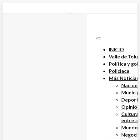
INICIO
Valle de Tolu
Política y go
Policiaca
Más Noticias
Naciona
Municip
Deport
Opinión
Cultura
entrete
Mundo
Negoci