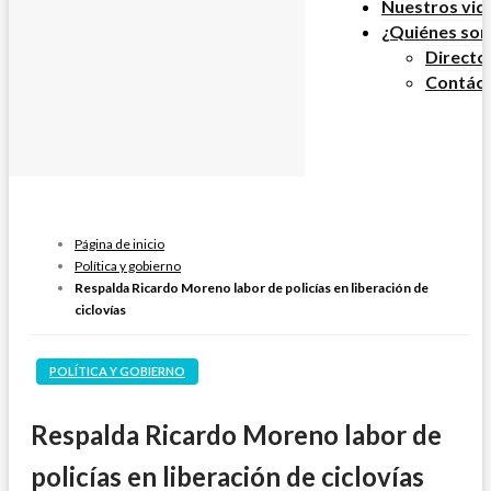
Nuestros vid
¿Quiénes so
Directo
Contác
Página de inicio
Política y gobierno
Respalda Ricardo Moreno labor de policías en liberación de
ciclovías
POLÍTICA Y GOBIERNO
Respalda Ricardo Moreno labor de
policías en liberación de ciclovías