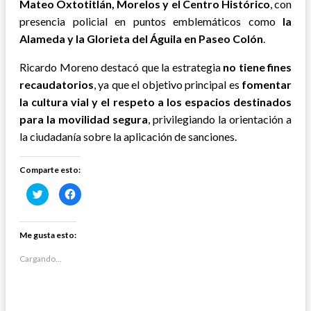
Mateo Oxtotitlán, Morelos y el Centro Histórico
, con
presencia policial en puntos emblemáticos como
la
Alameda y la Glorieta del Águila en Paseo Colón
.
Ricardo Moreno destacó que la estrategia
no tiene fines
recaudatorios
, ya que el objetivo principal es
fomentar
la cultura vial y el respeto a los espacios destinados
para la movilidad segura
, privilegiando la orientación a
la ciudadanía sobre la aplicación de sanciones.
Comparte esto:
Haz
Haz
clic
clic
para
para
compartir
compartir
en
en
Twitter
Facebook
Me gusta esto:
(Se
(Se
abre
abre
en
en
Cargando...
una
una
ventana
ventana
nueva)
nueva)