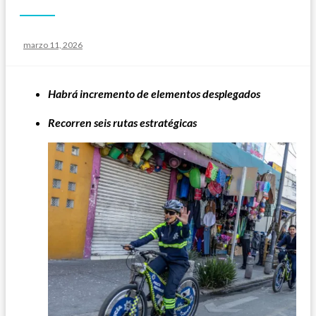
Publicado
marzo 11, 2026
el
Habrá incremento de elementos desplegados
Recorren seis rutas estratégicas