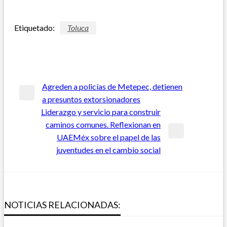
Etiquetado:
Toluca
Navegación
Agreden a policías de Metepec, detienen
Entrada
a presuntos extorsionadores
de
anterior
Liderazgo y servicio para construir
caminos comunes. Reflexionan en
entradas
Entrada
UAEMéx sobre el papel de las
siguiente
juventudes en el cambio social
POLÍTICA Y GOBIERNO
Mejora Ricardo Moreno infraestructura
POLÍTICA Y GOBIERNO
escolar en Capultitlán con nuevo arcotecho en
NOTICIAS RELACIONADAS:
escuela secundaria
POLÍTICA Y GOBIERNO
Atienden autoridades de Metepec a niño