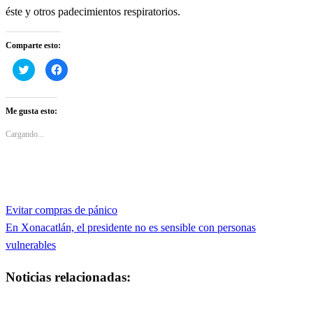
éste y otros padecimientos respiratorios.
Comparte esto:
Haz
Haz
clic
clic
para
para
compartir
compartir
en
en
Twitter
Facebook
Me gusta esto:
(Se
(Se
abre
abre
en
en
Cargando...
una
una
ventana
ventana
nueva)
nueva)
Entrada
Evitar compras de pánico
Navegación
anterior
Entrada
En Xonacatlán, el presidente no es sensible con personas
de
siguiente
vulnerables
entradas
Noticias relacionadas: