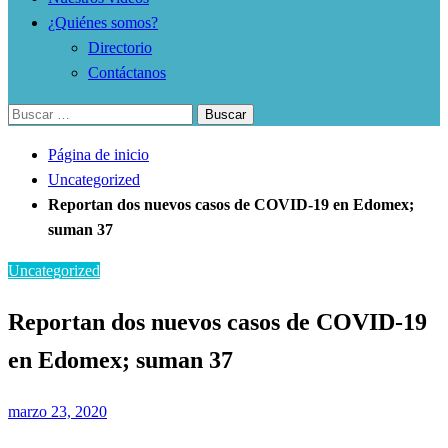
¿Quiénes somos?
Directorio
Contáctanos
Buscar:
Página de inicio
Uncategorized
Reportan dos nuevos casos de COVID-19 en Edomex;
suman 37
Uncategorized
Reportan dos nuevos casos de COVID-19
en Edomex; suman 37
Publicado
marzo 23, 2020
el