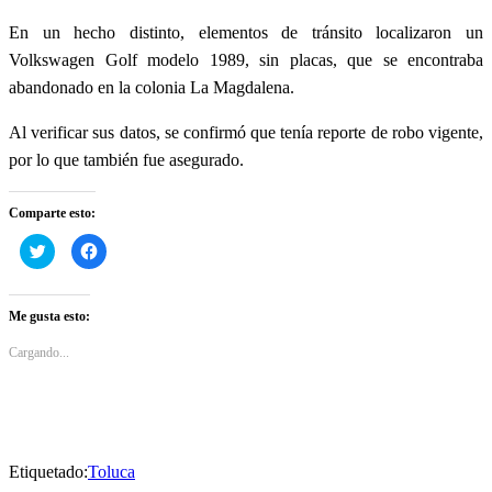
En un hecho distinto, elementos de tránsito localizaron un
Volkswagen Golf modelo 1989, sin placas, que se encontraba
abandonado en la colonia La Magdalena.
Al verificar sus datos, se confirmó que tenía reporte de robo vigente,
por lo que también fue asegurado.
Comparte esto:
Haz
Haz
clic
clic
para
para
compartir
compartir
en
en
Twitter
Facebook
Me gusta esto:
(Se
(Se
abre
abre
en
en
Cargando...
una
una
ventana
ventana
nueva)
nueva)
Etiquetado:
Toluca