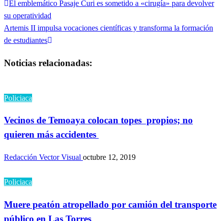
Entrada
El emblemático Pasaje Curi es sometido a «cirugía» para devolver
Navegación
anterior
su operatividad
de
Entrada
Artemis II impulsa vocaciones científicas y transforma la formación
siguiente
de estudiantes
entradas
Noticias relacionadas:
Policiaca
Vecinos de Temoaya colocan topes propios; no
quieren más accidentes
Redacción Vector Visual
octubre 12, 2019
Policiaca
Muere peatón atropellado por camión del transporte
público en Las Torres