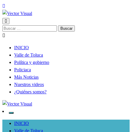
Noticias y Producción Audiovisual
Buscar:
Vector Visual
INICIO
Valle de Toluca
Política y gobierno
Policiaca
Más Noticias
Nuestros videos
¿Quiénes somos?
Noticias y Producción Audiovisual
Vector Visual
INICIO
Valle de Toluca