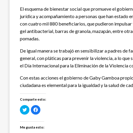
El esquema de bienestar social que promueve el gobie
jurídica y acompañamiento a personas que han estado en 
con cuatro mil 880 beneficiarios, que pudieron impulsar 
gel antibacterial, barras de granola, mazapán, entre otr
pomadas.
De igual manera se trabajó en sensibilizar a padres de f
general, con pláticas para prevenir la violencia, a lo qu
el Día Internacional para la Eliminación de la Violencia 
Con estas acciones el gobierno de Gaby Gamboa propicia
ciudadana es elemental para la igualdad y la salud de 
Comparte esto:
Haz
Haz
clic
clic
para
para
compartir
compartir
en
en
Twitter
Facebook
Me gusta esto:
(Se
(Se