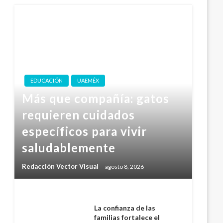
EDUCACIÓN
UAEMÉX
Más que compañía: gatos
requieren cuidados
específicos para vivir
saludablemente
Redacción Vector Visual
agosto 8, 2026
La confianza de las
familias fortalece el