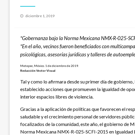
Publicado
diciembre 1, 2019
el
*Gobernanza bajo la Norma Mexicana NMX-R-025-SC
*En el año, vecinos fueron beneficiados con multicampañ
psicológicas, asesorías jurídicas y talleres de autoempl
Metepec, México. 1 de diciembre de 2019.
Redacción Vector Visual
Tal y como lo afirmara desde su primer día de gobiern
establecido acciones que promueven la igualdad de opo
interior espacios libres de violencia.
Gracias a la aplicación de políticas que favorecen el re
saludable y el crecimiento personal de servidores públicos
focalizados de la comunidad, este año, el gobierno de Me
Norma Mexicana NMX-R-025-SCFI-2015 en Igualdad Labo