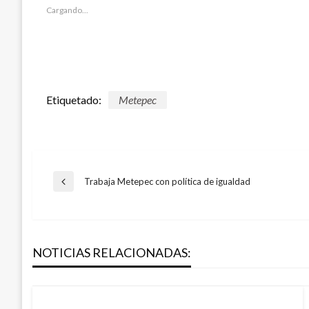
abre
abre
en
en
Cargando...
una
una
ventana
ventana
nueva)
nueva)
Etiquetado:
Metepec
Navegación
Trabaja Metepec con política de igualdad
Entrada
anterior
de
NOTICIAS RELACIONADAS:
entradas