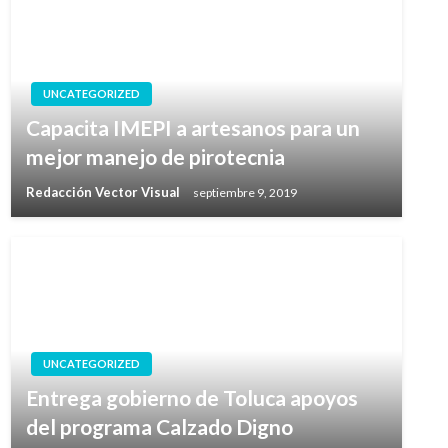
UNCATEGORIZED
Capacita IMEPI a artesanos para un
mejor manejo de pirotecnia
Redacción Vector Visual
septiembre 9, 2019
UNCATEGORIZED
Entrega gobierno de Toluca apoyos
del programa Calzado Digno