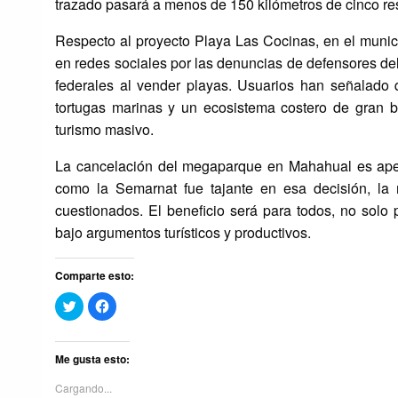
trazado pasará a menos de 150 kilómetros de cinco rese
Respecto al proyecto Playa Las Cocinas, en el munic
en redes sociales por las denuncias de defensores del
federales al vender playas. Usuarios han señalado 
tortugas marinas y un ecosistema costero de gran bi
turismo masivo.
La cancelación del megaparque en Mahahual es apen
como la Semarnat fue tajante en esa decisión, la 
cuestionados. El beneficio será para todos, no sol
bajo argumentos turísticos y productivos.
Comparte esto:
Haz
Haz
clic
clic
para
para
compartir
compartir
en
en
Twitter
Facebook
Me gusta esto:
(Se
(Se
abre
abre
Cargando...
en
en