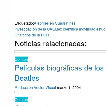
una
una
ventana
ventana
nueva)
nueva)
Etiquetado:
Alebrijes en Cuadratines
Navegación
Entrada
Investigación de la UAEMéx identifica movilidad estud
anterior
Entrada
Citatorios de la FGR
Noticias relacionadas:
siguiente
de
entradas
Opinión
Películas biográficas de los
Beatles
Redacción Vector Visual
marzo 1, 2024
Opinión