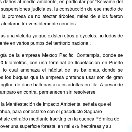
s daños al medio ambiente, en particular por “Sélvame del
 suspensiones judiciales, la construcción de ese medio de
e la promesa de no afectar árboles, miles de ellos fueron
afectaron irreversiblemente cenotes.
as una victoria ya que existen otros proyectos, no todos de
nte en varios puntos del territorio nacional.
rgía de la empresa Mexico Pacific. Contempla, donde se
 kilómetros, con una terminal de licuefacción en Puerto
, lo cual amenaza el hábitat de las ballenas, donde se
cos los buques que la empresa pretende usar son de gran
ongitud de doce ballenas azules adultas en fila. A pesar de
e amparo en contra, permanecen sin resolverse.
la Manifestación de Impacto Ambiental señala que el
uahua, para conectarse con el gasoducto Saguaro
 shale extraído mediante fracking en la cuenca Pérmica de
over una superficie forestal en mil 979 hectáreas y su