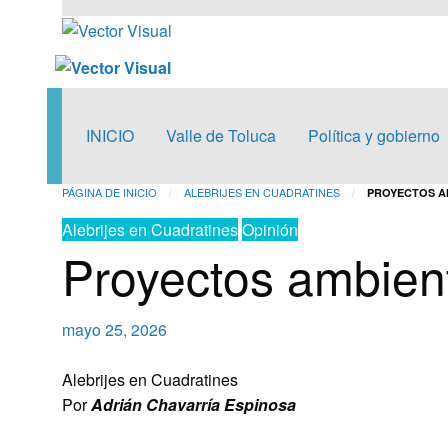
Vector Visual
Noticias y Producción Audiovisual
Vector Visual
Noticias y Producción Audiovisual
INICIO
Valle de Toluca
Política y gobierno
PÁGINA DE INICIO
ALEBRIJES EN CUADRATINES
PROYECTOS A
Alebrijes en Cuadratines
Opinión
Proyectos ambien
Publicado
mayo 25, 2026
el
Alebrijes en Cuadratines
Por
Adrián Chavarría Espinosa