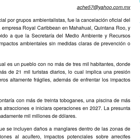
ache57@yahoo.com.mx
 por grupos ambientalistas, fue la cancelación oficial del
 la empresa Royal Caribbean en Mahahual, Quintana Roo, y
ebido a que la Secretaría del Medio Ambiente y Recursos
impactos ambientales sin medidas claras de prevención o
al es un pueblo con no más de tres mil habitantes, donde
s de 21 mil turistas diarios, lo cual implica una presión
ros altamente frágiles, además de enfrentar los impactos
ontaría con más de treinta toboganes, una piscina de más
s atracciones e iniciara operaciones en 2027. La presunta
imadamente mil millones de dólares.
que se incluyen daños a manglares dentro de las zonas de
ciones al acuífero, impactos potenciales sobre arrecifes