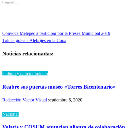
en
en
Cargando...
una
una
ventana
ventana
nueva)
nueva)
Entrada
Convoca Metepec a participar por la Presea Municipal 2019
Navegación
anterior
Entrada
Toluca golea a Alebrijes en la Copa
de
siguiente
Noticias relacionadas:
entradas
Cultura y entretenimiento
Reabre sus puertas museo «Torres Bicentenario»
Redacción Vector Visual
septiembre 6, 2020
Nacional
Volaris y COSUM anuncian alianza de colaboración