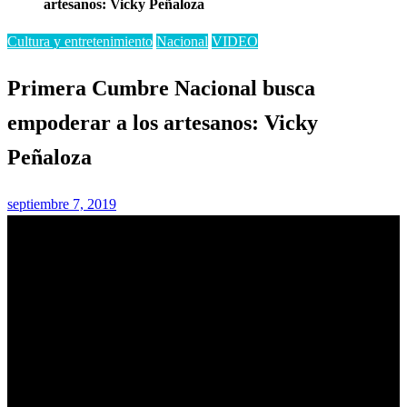
artesanos: Vicky Peñaloza
Cultura y entretenimiento
Nacional
VIDEO
Primera Cumbre Nacional busca
empoderar a los artesanos: Vicky
Peñaloza
Publicado
septiembre 7, 2019
el