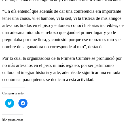
“Un día entendí que además de dar una conferencia era importante
tener una causa, vi el hambre, vi la sed, vi la tristeza de mis amigos
artesanos tirados en el piso y entonces conocí historias increíbles, de
una artesana mirando el rebozo que ganó el primer lugar y yo le
preguntaba por qué llora, y contestó: porque ese rebozo es mío y el
nombre de la ganadora no corresponde al mío”, destacó.
Por lo cual la organizadora de la Primera Cumbre se pronunció por
no más artesanos en el piso, ni más regateo, por ser patrimonio
cultural al integrar historia y arte, además de significar una entrada
económica para quienes se dedican a esta actividad.
Comparte esto:
Haz
Haz
clic
clic
para
para
compartir
compartir
en
en
Twitter
Facebook
Me gusta esto:
(Se
(Se
abre
abre