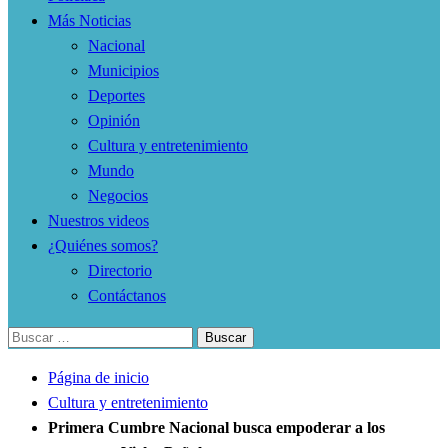
Más Noticias
Nacional
Municipios
Deportes
Opinión
Cultura y entretenimiento
Mundo
Negocios
Nuestros videos
¿Quiénes somos?
Directorio
Contáctanos
Buscar:
Página de inicio
Cultura y entretenimiento
Primera Cumbre Nacional busca empoderar a los