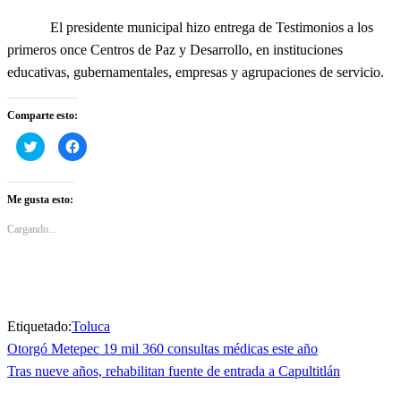
El presidente municipal hizo entrega de Testimonios a los
primeros once Centros de Paz y Desarrollo, en instituciones
educativas, gubernamentales, empresas y agrupaciones de servicio.
Comparte esto:
Haz
Haz
clic
clic
para
para
compartir
compartir
en
en
Twitter
Facebook
Me gusta esto:
(Se
(Se
abre
abre
en
en
Cargando...
una
una
ventana
ventana
nueva)
nueva)
Etiquetado:
Toluca
Entrada
Otorgó Metepec 19 mil 360 consultas médicas este año
Navegación
anterior
Entrada
Tras nueve años, rehabilitan fuente de entrada a Capultitlán
de
siguiente