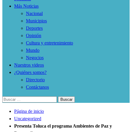
Más Noticias
Nacional
Municipios
Deportes
Opinión
Cultura y entretenimiento
Mundo
Negocios
Nuestros videos
¿Quiénes somos?
Directorio
Contáctanos
Buscar:
Página de inicio
Uncategorized
Presenta Toluca el programa Ambientes de Paz y