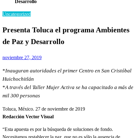
Desarrollo
Uncategorized
Presenta Toluca el programa Ambientes
de Paz y Desarrollo
Publicado
noviembre 27, 2019
el
*
Inauguran autoridades el primer Centro en San Cristóbal
Huichochitlán
*
A través del Taller Mujer Activa se ha capacitado a más de
mil 300 personas
Toluca, México. 27 de noviembre de 2019
Redacción Vector Visual
“Esta apuesta es por la búsqueda de soluciones de fondo.
Necesitamos restablecer la paz, que no es sólo la ausencia de