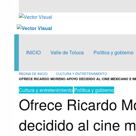
Vector Visual
Noticias y Producción Audiovisual
Vector Visual
Noticias y Producción Audiovisual
INICIO
Valle de Toluca
Política y gobierno
PÁGINA DE INICIO
CULTURA Y ENTRETENIMIENTO
OFRECE RICARDO MORENO APOYO DECIDIDO AL CINE MEXICANO E I
Cultura y entretenimiento
Política y gobierno
Ofrece Ricardo M
decidido al cine 