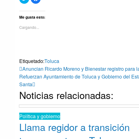
clic
clic
para
para
compartir
compartir
en
en
Twitter
Facebook
Me gusta esto:
(Se
(Se
abre
abre
Cargando...
en
en
una
una
ventana
ventana
nueva)
nueva)
Etiquetado:
Toluca
Navegación
Entrada
Anuncian Ricardo Moreno y Bienestar registro para l
anterior
Entrada
Refuerzan Ayuntamiento de Toluca y Gobierno del Est
siguiente
Santa
de
Noticias relacionadas:
entradas
Política y gobierno
Llama regidor a transición