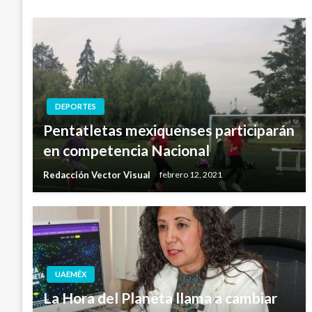
DEPORTES
Pentatletas mexiquenses participarán
en competencia Nacional
Redacción Vector Visual
febrero 12, 2021
UAEMÉX
La Hora del Planeta llama a cambiar