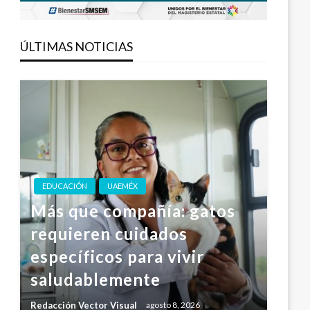
ÚLTIMAS NOTICIAS
EDUCACIÓN
UAEMÉX
Más que compañía: gatos
requieren cuidados
específicos para vivir
saludablemente
Redacción Vector Visual
agosto 8, 2026