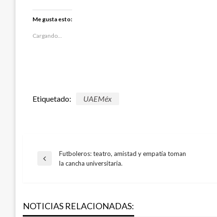
para
para
compartir
compartir
en
en
Twitter
Facebook
Me gusta esto:
(Se
(Se
abre
abre
en
en
Cargando...
una
una
ventana
ventana
nueva)
nueva)
Etiquetado:
UAEMéx
Futboleros: teatro, amistad y empatía toman
Navegación
Entrada
la cancha universitaria.
anterior
de
NOTICIAS RELACIONADAS:
entradas