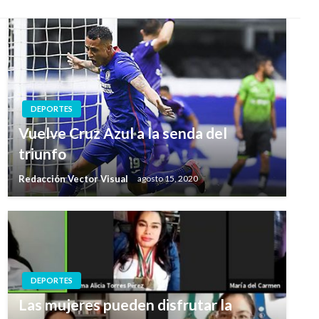
DEPORTES
Vuelve Cruz Azul a la senda del
triunfo
Redacción Vector Visual
agosto 15, 2020
DEPORTES
Las mujeres pueden disfrutar la