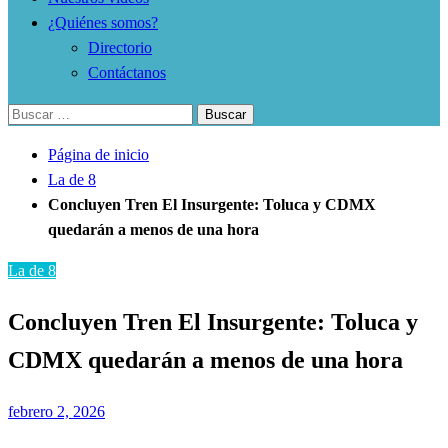
¿Quiénes somos?
Directorio
Contáctanos
Buscar:
Página de inicio
La de 8
Concluyen Tren El Insurgente: Toluca y CDMX
quedarán a menos de una hora
La de 8
Concluyen Tren El Insurgente: Toluca y
CDMX quedarán a menos de una hora
Publicado
febrero 2, 2026
el