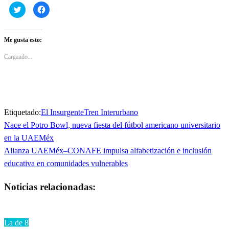
Haz
Haz
clic
clic
para
para
compartir
compartir
en
en
Twitter
Facebook
Me gusta esto:
(Se
(Se
abre
abre
en
en
Cargando...
una
una
ventana
ventana
nueva)
nueva)
Etiquetado:
El Insurgente
Tren Interurbano
Entrada
Nace el Potro Bowl, nueva fiesta del fútbol americano universitario
Navegación
anterior
en la UAEMéx
de
Entrada
Alianza UAEMéx–CONAFE impulsa alfabetización e inclusión
siguiente
educativa en comunidades vulnerables
entradas
Noticias relacionadas:
La de 8