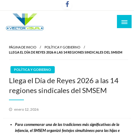
Noticias y Producción Audiovisual
Vector Visual
PÁGINA DE INICIO
POLÍTICA Y GOBIERNO
LLEGA EL DÍA DE REYES 2026 A LAS 14 REGIONES SINDICALES DEL SMSEM
POLÍTICA Y GOBIERNO
Llega el Día de Reyes 2026 a las 14
regiones sindicales del SMSEM
Publicado
enero 12, 2026
el
Para conmemorar una de las tradiciones más significativas de la
infancia, el SMSEM organizó festejos simultáneos para las hijas e