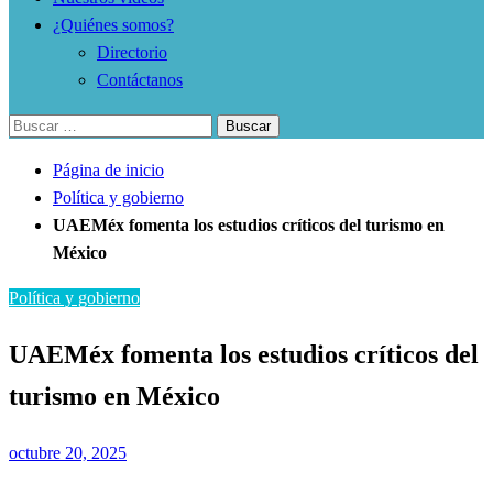
¿Quiénes somos?
Directorio
Contáctanos
Buscar:
Página de inicio
Política y gobierno
UAEMéx fomenta los estudios críticos del turismo en
México
Política y gobierno
UAEMéx fomenta los estudios críticos del
turismo en México
Publicado
octubre 20, 2025
el