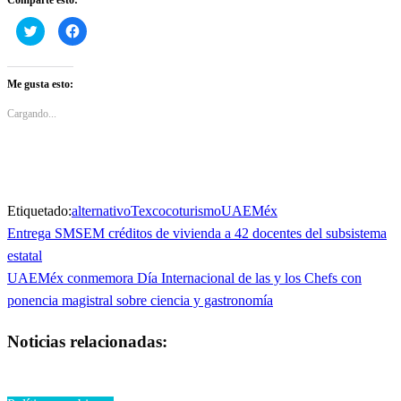
Haz
Haz
clic
clic
para
para
compartir
compartir
en
en
Twitter
Facebook
Me gusta esto:
(Se
(Se
abre
abre
en
en
Cargando...
una
una
ventana
ventana
nueva)
nueva)
Etiquetado:
alternativo
Texcoco
turismo
UAEMéx
Entrada
Entrega SMSEM créditos de vivienda a 42 docentes del subsistema
Navegación
anterior
estatal
de
Entrada
UAEMéx conmemora Día Internacional de las y los Chefs con
siguiente
ponencia magistral sobre ciencia y gastronomía
entradas
Noticias relacionadas: