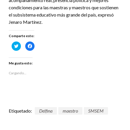
acompañamiento real, presencia política y mejores
condiciones para las maestras y maestros que sostienen
el subsistema educativo más grande del país, expresó
Jenaro Martínez.
Comparte esto:
Haz
Haz
clic
clic
para
para
compartir
compartir
en
en
Twitter
Facebook
Me gusta esto:
(Se
(Se
abre
abre
en
en
Cargando...
una
una
ventana
ventana
nueva)
nueva)
Etiquetado:
Delfina
maestro
SMSEM