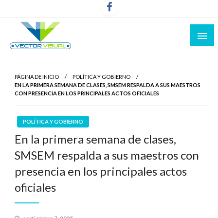
Noticias y Producción Audiovisual
Vector Visual
PÁGINA DE INICIO
POLÍTICA Y GOBIERNO
EN LA PRIMERA SEMANA DE CLASES, SMSEM RESPALDA A SUS MAESTROS
CON PRESENCIA EN LOS PRINCIPALES ACTOS OFICIALES
POLÍTICA Y GOBIERNO
En la primera semana de clases,
SMSEM respalda a sus maestros con
presencia en los principales actos
oficiales
Publicado