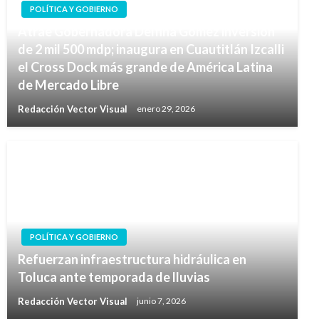
POLÍTICA Y GOBIERNO
Atrae Gobernadora Delfina Gómez inversión
de 2 mil 500 mdp; inaugura en Cuautitlán Izcalli
el Cross Dock más grande de América Latina
de Mercado Libre
Redacción Vector Visual
enero 29, 2026
POLÍTICA Y GOBIERNO
Refuerzan infraestructura hidráulica en
Toluca ante temporada de lluvias
Redacción Vector Visual
junio 7, 2026