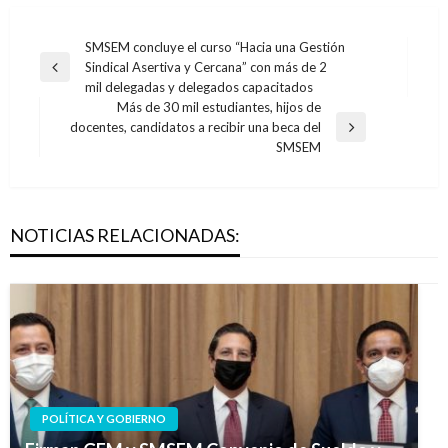
Navegación
SMSEM concluye el curso “Hacia una Gestión
Sindical Asertiva y Cercana” con más de 2
de
Entrada
mil delegadas y delegados capacitados
anterior
entradas
Más de 30 mil estudiantes, hijos de
docentes, candidatos a recibir una beca del
Entrada
SMSEM
siguiente
NOTICIAS RELACIONADAS:
POLÍTICA Y GOBIERNO