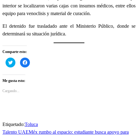
interior se localizaron varias cajas con insumos médicos, entre ellos
equipo para venoclisis y material de curación.
El detenido fue trasladado ante el Ministerio Público, donde se
determinará su situación jurídica.
Comparte esto:
Haz
Haz
clic
clic
para
para
compartir
compartir
en
en
Twitter
Facebook
Me gusta esto:
(Se
(Se
abre
abre
en
en
Cargando...
una
una
ventana
ventana
nueva)
nueva)
Etiquetado:
Toluca
Entrada
Talento UAEMéx rumbo al espacio: estudiante busca apoyo para
Navegación