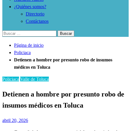
¿Quiénes somos?
Directorio
Contáctanos
Buscar:
Página de inicio
Policiaca
Detienen a hombre por presunto robo de insumos
médicos en Toluca
Policiaca
Valle de Toluca
Detienen a hombre por presunto robo de
insumos médicos en Toluca
Publicado
abril 20, 2026
el