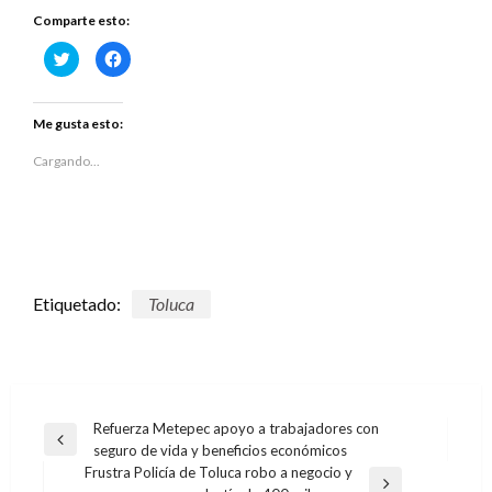
Comparte esto:
Haz
Haz
clic
clic
para
para
compartir
compartir
en
en
Twitter
Facebook
Me gusta esto:
(Se
(Se
abre
abre
en
en
Cargando...
una
una
ventana
ventana
nueva)
nueva)
Etiquetado:
Toluca
Navegación
Refuerza Metepec apoyo a trabajadores con
Entrada
seguro de vida y beneficios económicos
de
anterior
Frustra Policía de Toluca robo a negocio y