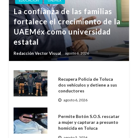
EDUCACIÓN
UAEMÉX
La confianza de las familias
fortalece el crecimiento de la
UAEMéx como universidad
estatal
Redacción Vector Visual
agosto 6, 2026
Recupera Policía de Toluca
dos vehículos y detiene a sus
conductores
agosto 6, 2026
Permite Botón S.O.S. rescatar
a mujer y capturar a presunto
homicida en Toluca
agosto 5, 2026