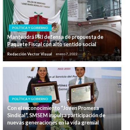
POLÍTICA Y GOBIERNO
Mantendrá PRI defensa de propuesta de
Paquete Fiscal con alto sentido social
Redacción Vector Visual
enero 7, 2022
POLÍTICA Y GOBIERNO
Con el reconocimiento “Joven Promesa
Sindical”, SMSEM impulsa participación de
nuevas generaciones en la vida gremial