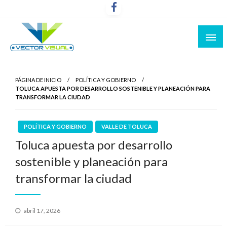
Noticias y Producción Audiovisual
Vector Visual
PÁGINA DE INICIO
POLÍTICA Y GOBIERNO
TOLUCA APUESTA POR DESARROLLO SOSTENIBLE Y PLANEACIÓN PARA
TRANSFORMAR LA CIUDAD
POLÍTICA Y GOBIERNO
VALLE DE TOLUCA
Toluca apuesta por desarrollo
sostenible y planeación para
transformar la ciudad
Publicado
abril 17, 2026
el