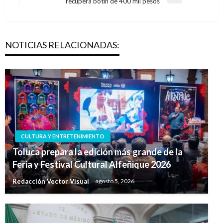
entradas
Entrada
recupera botín de 400 mil pesos
siguiente
NOTICIAS RELACIONADAS:
CULTURA Y ENTRETENIMIENTO
Toluca prepara la edición más grande de la
Feria y Festival Cultural Alfeñique 2026
Redacción Vector Visual
agosto 5, 2026