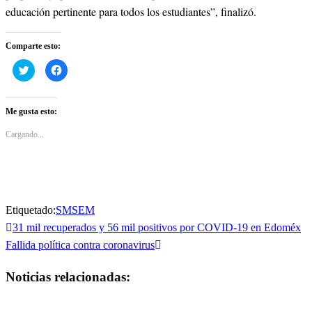
educación pertinente para todos los estudiantes”, finalizó.
Comparte esto:
Haz
Haz
clic
clic
para
para
compartir
compartir
en
en
Twitter
Facebook
Me gusta esto:
(Se
(Se
abre
abre
en
en
Cargando...
una
una
ventana
ventana
nueva)
nueva)
Etiquetado:
SMSEM
Entrada
31 mil recuperados y 56 mil positivos por COVID-19 en Edoméx
Navegación
anterior
Entrada
Fallida política contra coronavirus
de
siguiente
Noticias relacionadas:
entradas