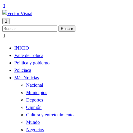
Noticias y Producción Audiovisual
Buscar:
Vector Visual
INICIO
Valle de Toluca
Política y gobierno
Policiaca
Más Noticias
Nacional
Municipios
Deportes
Opinión
Cultura y entretenimiento
Mundo
Negocios