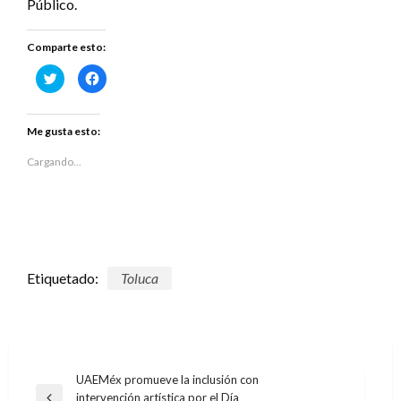
Público.
Comparte esto:
Haz
Haz
clic
clic
para
para
compartir
compartir
en
en
Twitter
Facebook
Me gusta esto:
(Se
(Se
abre
abre
en
en
Cargando...
una
una
ventana
ventana
nueva)
nueva)
Etiquetado:
Toluca
Navegación
UAEMéx promueve la inclusión con
intervención artística por el Día