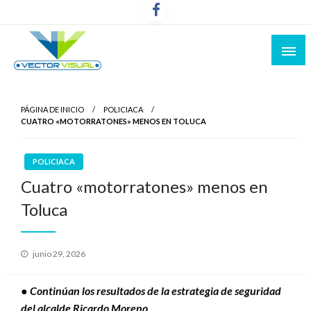
Noticias y Producción Audiovisual
Vector Visual
PÁGINA DE INICIO
POLICIACA
CUATRO «MOTORRATONES» MENOS EN TOLUCA
POLICIACA
Cuatro «motorratones» menos en
Toluca
Publicado
junio 29, 2026
el
● Continúan los resultados de la estrategia de seguridad
del alcalde Ricardo Moreno