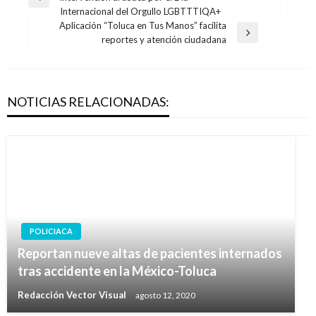
de
Entrada
Internacional del Orgullo LGBTTTIQA+
anterior
entradas
Aplicación “Toluca en Tus Manos” facilita
Entrada
reportes y atención ciudadana
siguiente
NOTICIAS RELACIONADAS:
POLICIACA
Reportan nueve altas de pacientes internados
tras accidente en la México-Toluca
Redacción Vector Visual
agosto 12, 2020