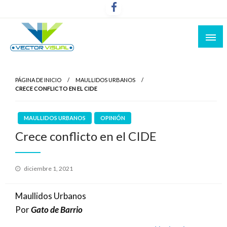
Noticias y Producción Audiovisual
Vector Visual
PÁGINA DE INICIO
MAULLIDOS URBANOS
CRECE CONFLICTO EN EL CIDE
MAULLIDOS URBANOS
OPINIÓN
Crece conflicto en el CIDE
Publicado
diciembre 1, 2021
el
Maullidos Urbanos
Por
Gato de Barrio