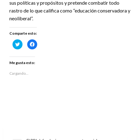
sus políticas y propósitos y pretende combatir todo
rastro de lo que califica como “educación conservadora y
neoliberal”.
Comparte esto:
Haz
Haz
clic
clic
para
para
compartir
compartir
en
en
Twitter
Facebook
Me gusta esto:
(Se
(Se
abre
abre
en
en
Cargando...
una
una
ventana
ventana
nueva)
nueva)