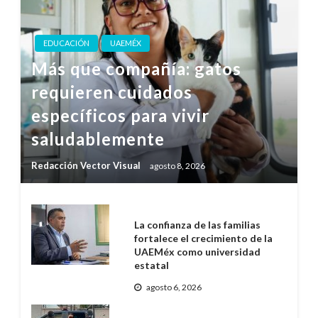
EDUCACIÓN
UAEMÉX
Más que compañía: gatos
requieren cuidados
específicos para vivir
saludablemente
Redacción Vector Visual
agosto 8, 2026
La confianza de las familias
fortalece el crecimiento de la
UAEMéx como universidad
estatal
agosto 6, 2026