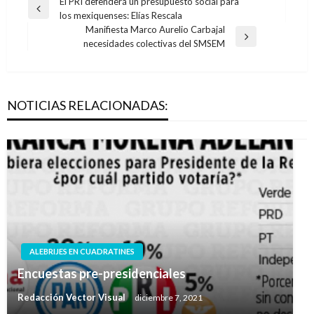
Navegación
El PRI defenderá un presupuesto social para
Entrada
los mexiquenses: Elías Rescala
de
anterior
Manifiesta Marco Aurelio Carbajal
entradas
Entrada
necesidades colectivas del SMSEM
siguiente
NOTICIAS RELACIONADAS:
ALEBRIJES EN CUADRATINES
Encuestas pre-presidenciales
Redacción Vector Visual
diciembre 7, 2021