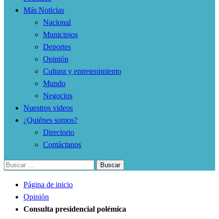
Más Noticias
Nacional
Municipios
Deportes
Opinión
Cultura y entretenimiento
Mundo
Negocios
Nuestros videos
¿Quiénes somos?
Directorio
Contáctanos
Buscar:
Página de inicio
Opinión
Consulta presidencial polémica