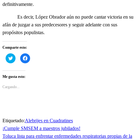
definitivamente.
Es decir, López Obrador aún no puede cantar victoria en su
afán de juzgar a sus predecesores y seguir adelante con sus
propósitos populistas.
Comparte esto:
Haz
Haz
clic
clic
para
para
compartir
compartir
en
en
Twitter
Facebook
Me gusta esto:
(Se
(Se
abre
abre
en
en
Cargando...
una
una
ventana
ventana
nueva)
nueva)
Etiquetado:
Alebrijes en Cuadratines
Entrada
¡Cumple SMSEM a maestros jubilados!
Navegación
anterior
Entrada
Toluca lista para enfrentar enfermedades respiratorias propias de la