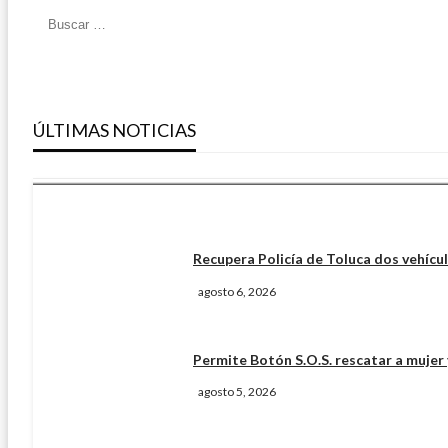
EDUCACIÓN
UAEMÉX
La confianza de las familias fort
ÚLTIMAS NOTICIAS
Redacción Vector Visual
agosto 6, 2026
Recupera Policía de Toluca dos vehícu
agosto 6, 2026
Permite Botón S.O.S. rescatar a mujer
agosto 5, 2026