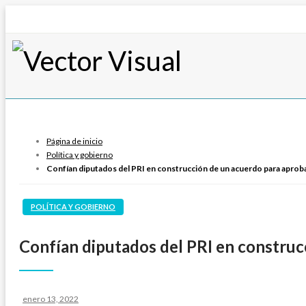
Vector Visual
Noticias y Producción Audiovisual
Página de inicio
Política y gobierno
Confían diputados del PRI en construcción de un acuerdo para aprob
POLÍTICA Y GOBIERNO
Confían diputados del PRI en construc
Publicado
enero 13, 2022