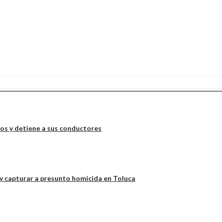
alece el crecimiento de la UAEMéx como
los y detiene a sus conductores
 y capturar a presunto homicida en Toluca