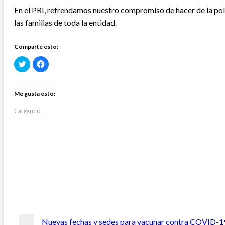
En el PRI, refrendamos nuestro compromiso de hacer de la polí
las familias de toda la entidad.
Comparte esto:
Haz
Haz
clic
clic
para
para
compartir
compartir
en
en
Twitter
Facebook
Me gusta esto:
(Se
(Se
abre
abre
en
en
Cargando...
una
una
ventana
ventana
nueva)
nueva)
Navegación
Nuevas fechas y sedes para vacunar contra COVID-19