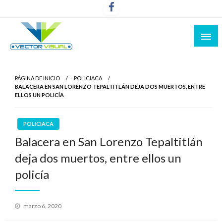
Noticias y Producción Audiovisual
Vector Visual
PÁGINA DE INICIO
POLICIACA
BALACERA EN SAN LORENZO TEPALTITLÁN DEJA DOS MUERTOS, ENTRE
ELLOS UN POLICÍA
POLICIACA
Balacera en San Lorenzo Tepaltitlán
deja dos muertos, entre ellos un
policía
Publicado
marzo 6, 2020
el