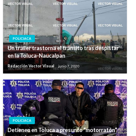
POLICIACA
Un tráiler trastorna el tránsito tras despistar
en la Toluca-Naucalpan
Redacción Vector Visual
junio 7, 2020
POLICIACA
Detienen en Toluca a presunto “motorratón”