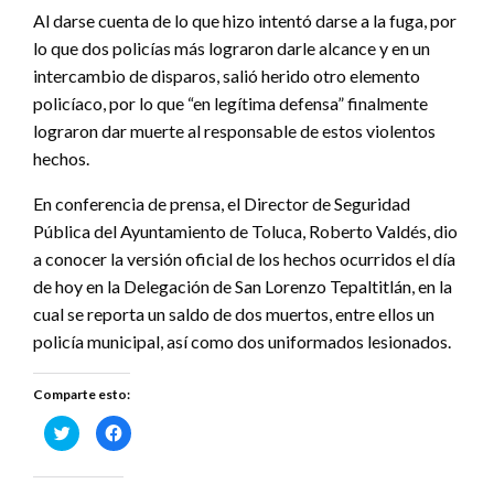
Al darse cuenta de lo que hizo intentó darse a la fuga, por
lo que dos policías más lograron darle alcance y en un
intercambio de disparos, salió herido otro elemento
policíaco, por lo que “en legítima defensa” finalmente
lograron dar muerte al responsable de estos violentos
hechos.
En conferencia de prensa, el Director de Seguridad
Pública del Ayuntamiento de Toluca, Roberto Valdés, dio
a conocer la versión oficial de los hechos ocurridos el día
de hoy en la Delegación de San Lorenzo Tepaltitlán, en la
cual se reporta un saldo de dos muertos, entre ellos un
policía municipal, así como dos uniformados lesionados.
Comparte esto:
Haz
Haz
clic
clic
para
para
compartir
compartir
en
en