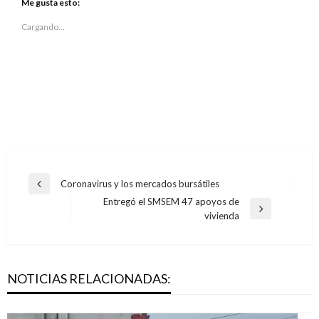
Twitter
Facebook
Me gusta esto:
(Se
(Se
abre
abre
en
en
Cargando...
una
una
ventana
ventana
nueva)
nueva)
Navegación
Coronavirus y los mercados bursátiles
Entrada
de
Entregó el SMSEM 47 apoyos de
anterior
Entrada
vivienda
entradas
siguiente
NOTICIAS RELACIONADAS: