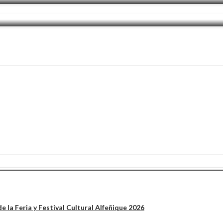
ujer y capturar a presunto homicida e
e la Feria y Festival Cultural Alfeñique 2026