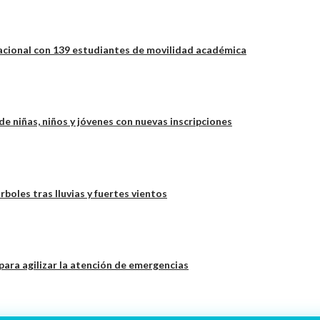
acional con 139 estudiantes de movilidad académica
e niñas, niños y jóvenes con nuevas inscripciones
boles tras lluvias y fuertes vientos
para agilizar la atención de emergencias