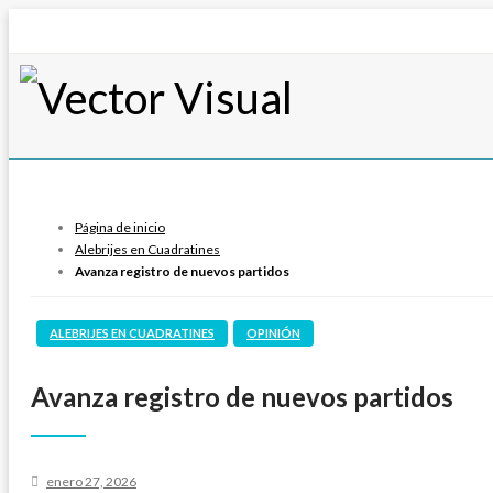
Vector Visual
Noticias y Producción Audiovisual
Página de inicio
Alebrijes en Cuadratines
Avanza registro de nuevos partidos
ALEBRIJES EN CUADRATINES
OPINIÓN
Avanza registro de nuevos partidos
Publicado
enero 27, 2026