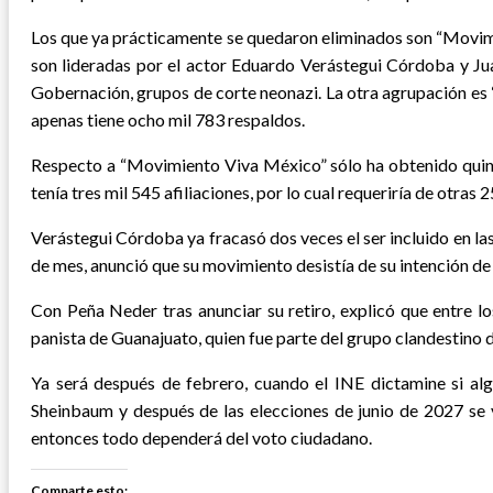
Los que ya prácticamente se quedaron eliminados son “Movimi
son lideradas por el actor Eduardo Verástegui Córdoba y Jua
Gobernación, grupos de corte neonazi. La otra agrupación es 
apenas tiene ocho mil 783 respaldos.
Respecto a “Movimiento Viva México” sólo ha obtenido quince
tenía tres mil 545 afiliaciones, por lo cual requeriría de otras 
Verástegui Córdoba ya fracasó dos veces el ser incluido en la
de mes, anunció que su movimiento desistía de su intención de 
Con Peña Neder tras anunciar su retiro, explicó que entre l
panista de Guanajuato, quien fue parte del grupo clandestino
Ya será después de febrero, cuando el INE dictamine si alg
Sheinbaum y después de las elecciones de junio de 2027 se v
entonces todo dependerá del voto ciudadano.
Comparte esto: