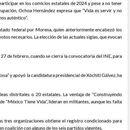
articipar en los comicios estatales de 2024 y pese a no tener
agrupación, Ochoa Hernández expresa que “Vida es servir y no
mos auténtico”.
putado federal por Morena, quien anteriormente encabezó los
otos necesarios. La elección de las actuales siglas, que evocan
 27 de febrero, cuando se cierra la convocatoria del INE, para
sa” y apoyó la candidatura presidencial de Xóchitl Gálvez, ha
eas distritales o 20 estatales. La ventaja de “Construyendo
e “México Tiene Vida”, lideran en militantes, aunque les falta
as tres organizaciones obtiene el registro condicionado para
n coalición con alguno de los seis partidos vigentes.