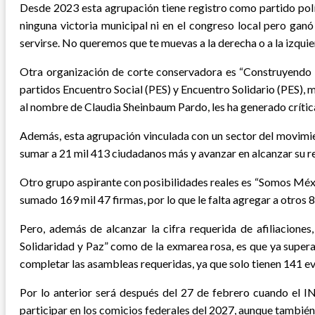
Desde 2023 esta agrupación tiene registro como partido polít
ninguna victoria municipal ni en el congreso local pero gan
servirse. No queremos que te muevas a la derecha o a la izqui
Otra organización de corte conservadora es “Construyendo S
partidos Encuentro Social (PES) y Encuentro Solidario (PES), m
al nombre de Claudia Sheinbaum Pardo, les ha generado críti
Además, esta agrupación vinculada con un sector del movimient
sumar a 21 mil 413 ciudadanos más y avanzar en alcanzar su r
Otro grupo aspirante con posibilidades reales es “Somos Méxi
sumado 169 mil 47 firmas, por lo que le falta agregar a otros 
Pero, además de alcanzar la cifra requerida de afiliacione
Solidaridad y Paz” como de la exmarea rosa, es que ya superar
completar las asambleas requeridas, ya que solo tienen 141 even
Por lo anterior será después del 27 de febrero cuando el INE
participar en los comicios federales del 2027, aunque también 