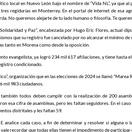
ico local en Nuevo León bajo el nombre de “Vida NL”, ya que al p
ó tres regidurías en Monterrey. En el portal de internet de esa 
erda. No queremos alejarte de tu lado humano o filosofía. Te quere
olidaridad y Paz”, encabezada por Hugo Eric Flores, actual di
ismos que su registro fue cancelado por no alcanzar el mínimo de v
cas tanto en Morena como desde la oposición.
o evangelista, ya logró 234 mil 617 afiliaciones, y tiene hasta el
egistro condicionado.
co”, organización que en las elecciones de 2024 se llamó “Marea Ro
86 mil 983 ciudadanos.
s, también todos deben cumplir con la realización de 200 asambl
on esa cifra de asambleas, pero les faltan seguidores. En el caso d
tos distritales y les faltan 59.
 analice cada caso, a fin de determinar y resolver si alguna o l
vale recordar que todas ellas tienen el impedimento de participar e