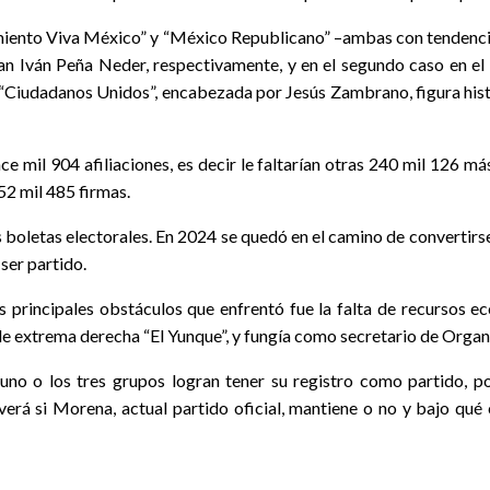
ento Viva México” y “México Republicano” –ambas con tendencias
n Iván Peña Neder, respectivamente, y en el segundo caso en el
“Ciudadanos Unidos”, encabezada por Jesús Zambrano, figura histó
 mil 904 afiliaciones, es decir le faltarían otras 240 mil 126 m
252 mil 485 firmas.
s boletas electorales. En 2024 se quedó en el camino de convertirse
ser partido.
os principales obstáculos que enfrentó fue la falta de recursos
 de extrema derecha “El Yunque”, y fungía como secretario de Orga
uno o los tres grupos logran tener su registro como partido, p
erá si Morena, actual partido oficial, mantiene o no y bajo qu