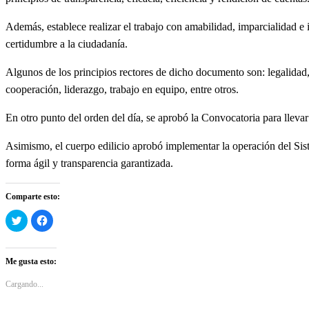
Además, establece realizar el trabajo con amabilidad, imparcialidad e 
certidumbre a la ciudadanía.
Algunos de los principios rectores de dicho documento son: legalidad, 
cooperación, liderazgo, trabajo en equipo, entre otros.
En otro punto del orden del día, se aprobó la Convocatoria para llevar
Asimismo, el cuerpo edilicio aprobó implementar la operación del Si
forma ágil y transparencia garantizada.
Comparte esto:
Haz
Haz
clic
clic
para
para
compartir
compartir
en
en
Twitter
Facebook
Me gusta esto:
(Se
(Se
abre
abre
en
en
Cargando...
una
una
ventana
ventana