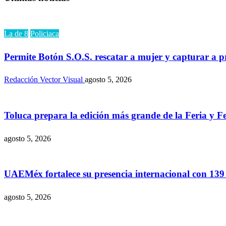
La de 8
Policiaca
Permite Botón S.O.S. rescatar a mujer y capturar a 
Redacción Vector Visual
agosto 5, 2026
Toluca prepara la edición más grande de la Feria y Fe
agosto 5, 2026
UAEMéx fortalece su presencia internacional con 139
agosto 5, 2026