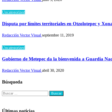
Uncategorized
Disputa por límites territoriales en Otzolotepec y Xon
Redacción Vector Visual
septiembre 11, 2019
Uncategorized
Gobierno de Metepec da la bienvenida a Guardia Nac
Redacción Vector Visual
abril 30, 2020
Búsqueda
Buscar:
Últimas noticias