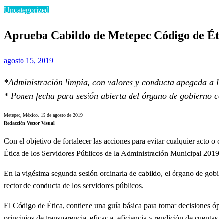
Uncategorized
Aprueba Cabildo de Metepec Código de Éti
Publicado
agosto 15, 2019
el
*Administración limpia, con valores y conducta apegada a
* Ponen fecha para sesión abierta del órgano de gobierno c
Metepec, México. 15 de agosto de 2019
Redacción Vector Visual
Con el objetivo de fortalecer las acciones para evitar cualquier acto 
Ética de los Servidores Públicos de la Administración Municipal 201
En la vigésima segunda sesión ordinaria de cabildo, el órgano de gob
rector de conducta de los servidores públicos.
El Código de Ética, contiene una guía básica para tomar decisiones ópt
principios de transparencia, eficacia, eficiencia y rendición de cuentas