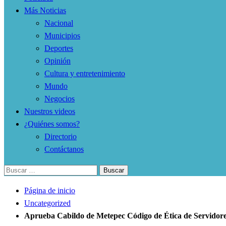
Más Noticias
Nacional
Municipios
Deportes
Opinión
Cultura y entretenimiento
Mundo
Negocios
Nuestros videos
¿Quiénes somos?
Directorio
Contáctanos
Buscar:
Página de inicio
Uncategorized
Aprueba Cabildo de Metepec Código de Ética de Servidore