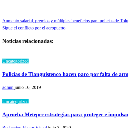
nueva)
nueva)
Entrada
Aumento salarial, premios y múltiples beneficios para policías de Tol
Navegación
anterior
Entrada
Sigue el conflicto por el aeropuerto
de
siguiente
Noticias relacionadas:
entradas
Uncategorized
Policías de Tianguistenco hacen paro por falta de arm
admin
junio 16, 2019
Uncategorized
Aprueba Metepec estrategias para proteger e impulsar 
Redacción Vector Visual
julio 3, 2020