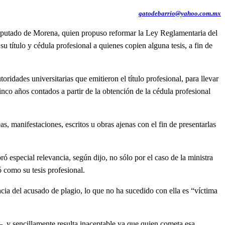
gatodebarrio@yahoo.com.mx
 diputado de Morena, quien propuso reformar la Ley Reglamentaria del
u título y cédula profesional a quienes copien alguna tesis, a fin de
dades universitarias que emitieron el título profesional, para llevar
cinco años contados a partir de la obtención de la cédula profesional
 manifestaciones, escritos u obras ajenas con el fin de presentarlas
especial relevancia, según dijo, no sólo por el caso de la ministra
 como su tesis profesional.
ia del acusado de plagio, lo que no ha sucedido con ella es “víctima
y sencillamente resulta inaceptable ya que quien cometa esa