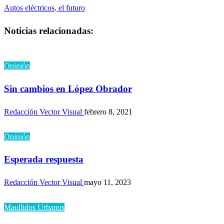
anterior
Entrada
Autos eléctricos, el futuro
de
siguiente
Noticias relacionadas:
entradas
Opinión
Sin cambios en López Obrador
Redacción Vector Visual
febrero 8, 2021
Opinión
Esperada respuesta
Redacción Vector Visual
mayo 11, 2023
Maullidos Urbanos