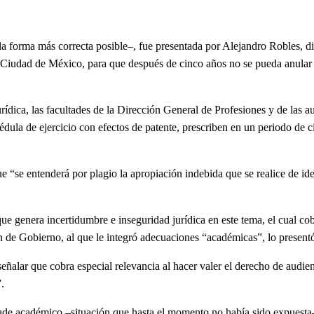
de la forma más correcta posible–, fue presentada por Alejandro Robles,
 la Ciudad de México, para que después de cinco años no se pueda anular s
 las facultades de la Dirección General de Profesiones y de las autori
 cédula de ejercicio con efectos de patente, prescriben en un periodo de 
e entenderá por plagio la apropiación indebida que se realice de ideas,
nera incertidumbre e inseguridad jurídica en este tema, el cual cobró 
de Gobierno, al que le integró adecuaciones “académicas”, lo presentó
lar que cobra especial relevancia al hacer valer el derecho de audienc
.
e académico –situación que hasta el momento no había sido expuesta–, 