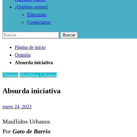
¿Quiénes somos?
Directorio
Contáctanos
Buscar:
Página de inicio
Opinión
Absurda iniciativa
Opinión
Maullidos Urbanos
Absurda iniciativa
Publicado
enero 24, 2023
el
Maullidos Urbanos
Por
Gato de Barrio