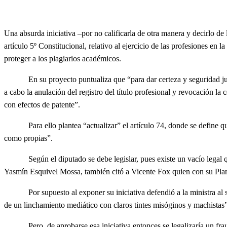
Una absurda iniciativa –por no calificarla de otra manera y decirlo 
artículo 5º Constitucional, relativo al ejercicio de las profesiones en
proteger a los plagiarios académicos.
En su proyecto puntualiza que “para dar certeza y seguridad jurídica,
a cabo la anulación del registro del título profesional y revocación la
con efectos de patente”.
Para ello plantea “actualizar” el artículo 74, donde se define que “s
como propias”.
Según el diputado se debe legislar, pues existe un vacío legal que ge
Yasmín Esquivel Mossa, también citó a Vicente Fox quien con su Plan 
Por supuesto al exponer su iniciativa defendió a la ministra al seña
de un linchamiento mediático con claros tintes misóginos y machistas”
Pero, de aprobarse esa iniciativa entonces se legalizaría un fraud