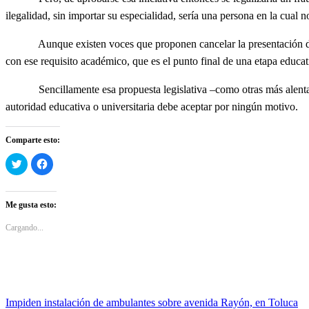
ilegalidad, sin importar su especialidad, sería una persona en la cual n
Aunque existen voces que proponen cancelar la presentación de una t
con ese requisito académico, que es el punto final de una etapa educat
Sencillamente esa propuesta legislativa –como otras más alentadas 
autoridad educativa o universitaria debe aceptar por ningún motivo.
Comparte esto:
Haz
Haz
clic
clic
para
para
compartir
compartir
en
en
Twitter
Facebook
Me gusta esto:
(Se
(Se
abre
abre
en
en
Cargando...
una
una
ventana
ventana
nueva)
nueva)
Entrada
Impiden instalación de ambulantes sobre avenida Rayón, en Toluca
Navegación